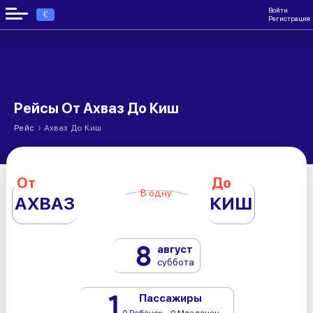
Войти
€
Регистрация
Рейсы От Ахваз До Киш
›
Рейс
Ахваз До Киш
От
До
В одну
АХВАЗ
КИШ
8
август
суббота
1
Пассажиры
0 Ребёнок - 0 Младенец