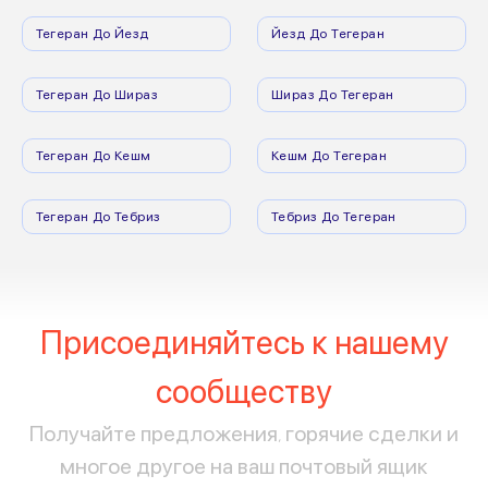
Тегеран До Йезд
Йезд До Тегеран
Тегеран До Шираз
Шираз До Тегеран
Тегеран До Кешм
Кешм До Тегеран
Тегеран До Тебриз
Тебриз До Тегеран
Присоединяйтесь к нашему
сообществу
Получайте предложения, горячие сделки и
многое другое на ваш почтовый ящик