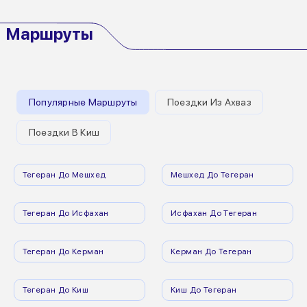
Маршруты
Популярные Маршруты
Поездки Из Ахваз
Поездки В Киш
Тегеран До Мешхед
Мешхед До Тегеран
Тегеран До Исфахан
Исфахан До Тегеран
Тегеран До Керман
Керман До Тегеран
Тегеран До Киш
Киш До Тегеран