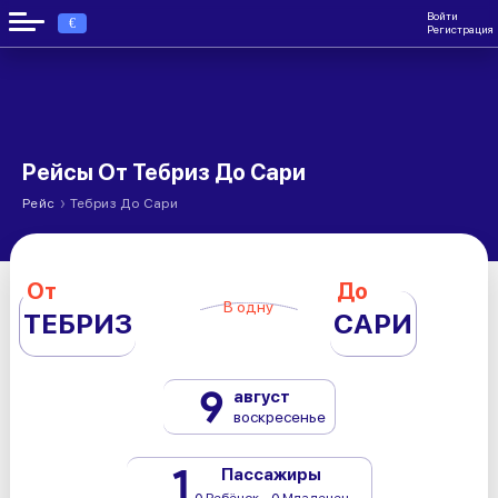
Войти
€
Регистрация
Рейсы От Тебриз До Сари
›
Рейс
Тебриз До Сари
От
До
В одну
ТЕБРИЗ
САРИ
9
август
воскресенье
1
Пассажиры
0 Ребёнок - 0 Младенец