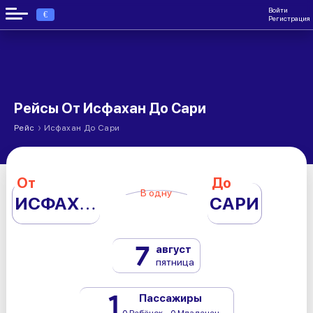
Войти
€
Регистрация
Рейсы От Исфахан До Сари
›
Рейс
Исфахан До Сари
От
До
В одну
ИСФАХАН
САРИ
7
август
пятница
1
Пассажиры
0 Ребёнок - 0 Младенец