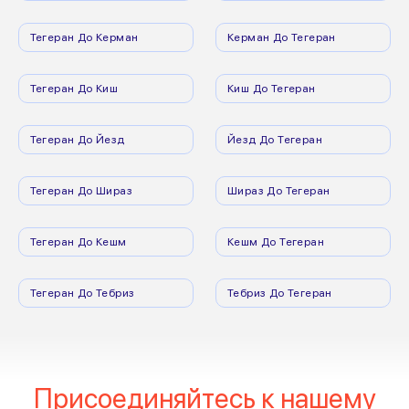
Тегеран До Керман
Керман До Тегеран
Тегеран До Киш
Киш До Тегеран
Тегеран До Йезд
Йезд До Тегеран
Тегеран До Шираз
Шираз До Тегеран
Тегеран До Кешм
Кешм До Тегеран
Тегеран До Тебриз
Тебриз До Тегеран
Присоединяйтесь к нашему