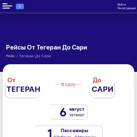
Войти
€
Регистрация
Рейсы От Тегеран До Сари
›
Рейс
Тегеран До Сари
От
До
В одну
ТЕГЕРАН
САРИ
6
август
четверг
1
Пассажиры
0 Ребёнок - 0 Младенец