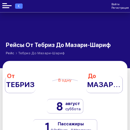
Войти
€
Регистрация
Рейсы От Тебриз До Мазари-Шариф
›
Рейс
Тебриз До Мазари-Шариф
От
До
В одну
ТЕБРИЗ
МАЗАРИ-ШАРИФ
8
август
суббота
1
Пассажиры
0 Ребёнок - 0 Младенец