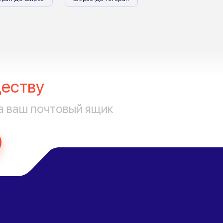
еству
а ваш почтовый ящик