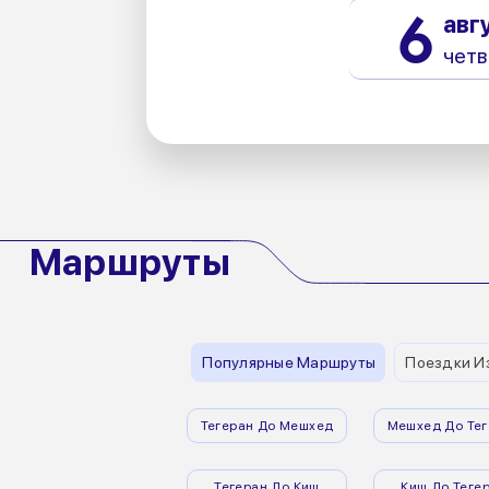
6
авг
четв
Маршруты
Популярные Маршруты
Поездки И
Тегеран До Мешхед
Мешхед До Тег
Тегеран До Киш
Киш До Теге