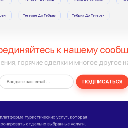
ран
Тегеран До Тебриз
Тебриз До Тегеран
оединяйтесь к нашему сообщ
ния, горячие сделки и многое другое н
ПОДПИСАТЬСЯ
-платформа туристических услуг, которая
ронировать отдельно выбранные услуги,