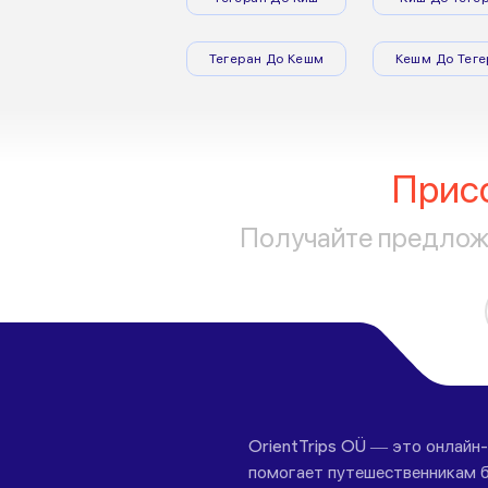
Тегеран До Кешм
Кешм До Теге
Прис
Получайте предложе
OrientTrips OÜ — это онлайн
помогает путешественникам б