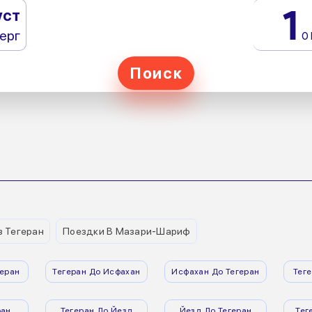
1
уст
ерг
0
Поиск
з Тегеран
Поездки В Мазари-Шариф
еран
Тегеран До Исфахан
Исфахан До Тегеран
Тег
ран
Тегеран До Йезд
Йезд До Тегеран
Тег