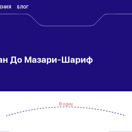
ЕНИЯ
БЛОГ
ран До Мазари-Шариф
В одну