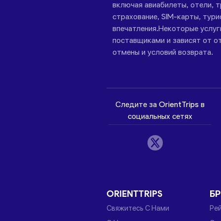
включая авиабилеты, отели, 
страхование, SIM-карты, тури
впечатления.Некоторые услу
поставщиками и зависят от от
отмены и условий возврата.
Следите за OrientTrips в
социальных сетях
ORIENTTRIPS
Б
Свяжитесь С Нами
Ре