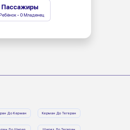
Пассажиры
 Ребёнок - 0 Младенец
еран До Керман
Керман До Тегеран
еран До Шираз
Шираз До Тегеран