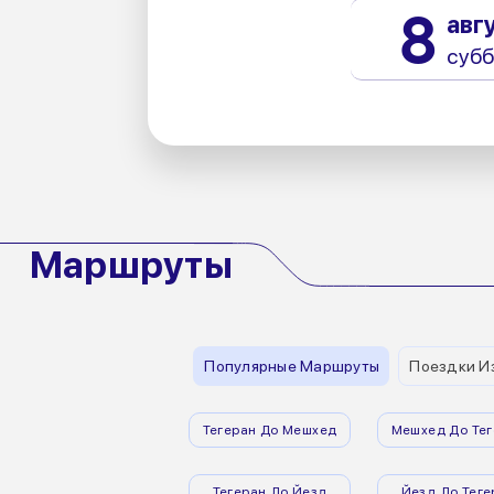
8
авг
субб
Маршруты
Популярные Маршруты
Поездки И
Тегеран До Мешхед
Мешхед До Тег
Тегеран До Йезд
Йезд До Теге