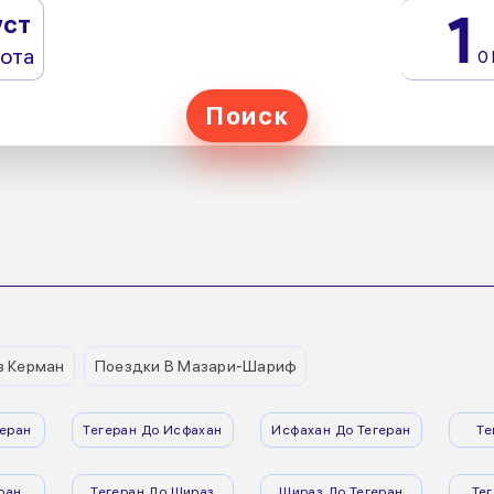
1
уст
ота
0
Поиск
з Керман
Поездки В Мазари-Шариф
еран
Тегеран До Исфахан
Исфахан До Тегеран
Те
ран
Тегеран До Шираз
Шираз До Тегеран
Те