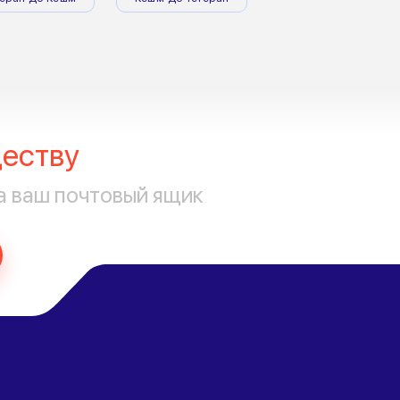
еству
а ваш почтовый ящик