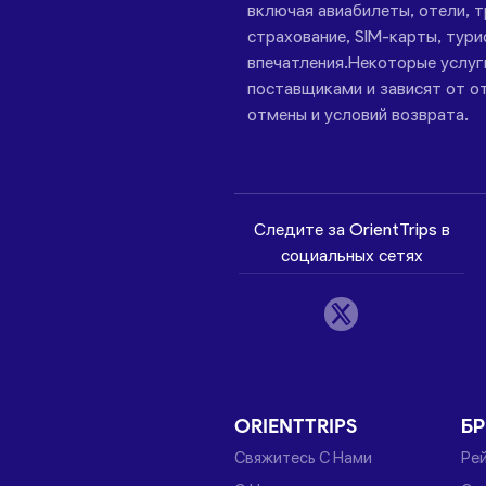
включая авиабилеты, отели, 
страхование, SIM-карты, тури
впечатления.Некоторые услу
поставщиками и зависят от от
отмены и условий возврата.
Следите за OrientTrips в
социальных сетях
ORIENTTRIPS
Б
Свяжитесь С Нами
Ре