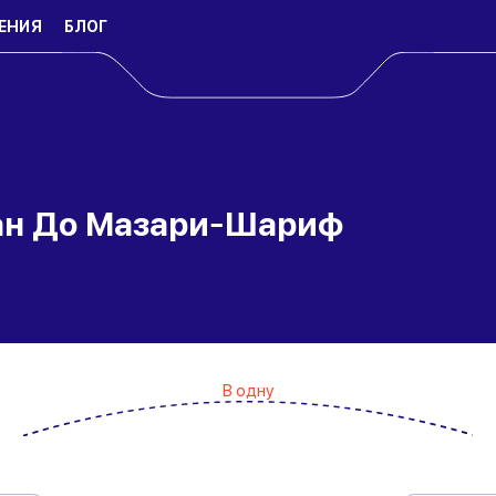
ЕНИЯ
БЛОГ
ан До Мазари-Шариф
В одну