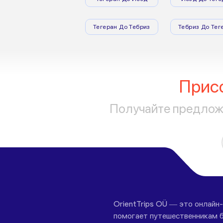
Тегеран До Тебриз
Тебриз До Тег
Прис
Получайте предложе
OrientTrips OÜ — это онлайн
помогает путешественникам б