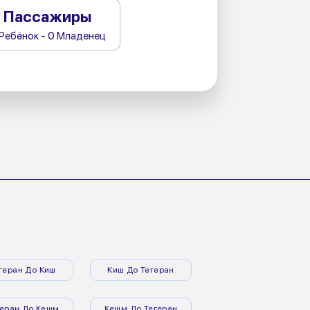
Пассажиры
 Ребёнок - 0 Младенец
геран До Киш
Киш До Тегеран
геран До Кешм
Кешм До Тегеран