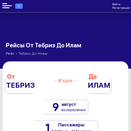
Войти
€
Регистрация
Рейсы От Тебриз До Илам
›
Рейс
Тебриз До Илам
От
До
В одну
ТЕБРИЗ
ИЛАМ
9
август
воскресенье
1
Пассажиры
0 Ребёнок - 0 Младенец