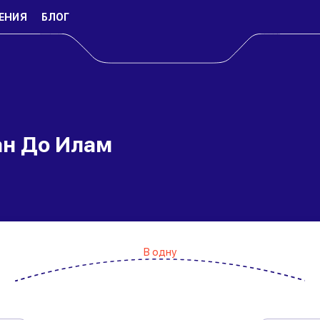
ЕНИЯ
БЛОГ
ан До Илам
В одну