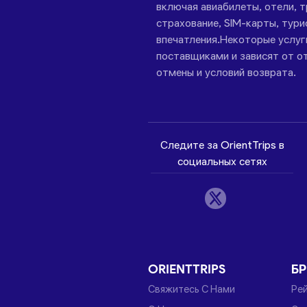
включая авиабилеты, отели, 
страхование, SIM-карты, тури
впечатления.Некоторые услу
поставщиками и зависят от от
отмены и условий возврата.
Следите за OrientTrips в
социальных сетях
ORIENTTRIPS
Б
Свяжитесь С Нами
Ре