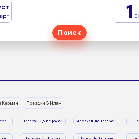
1
уст
ерг
0
Поиск
з Керман
Поездки В Илам
еран
Тегеран До Исфахан
Исфахан До Тегеран
Те
ран
Тегеран До Шираз
Шираз До Тегеран
Те