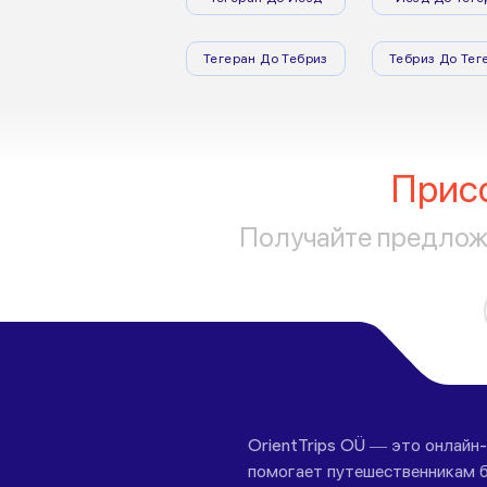
Тегеран До Тебриз
Тебриз До Тег
Прис
Получайте предложе
OrientTrips OÜ — это онлайн
помогает путешественникам б