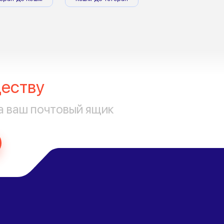
еству
а ваш почтовый ящик