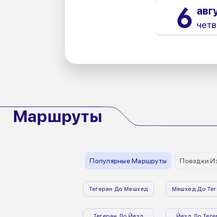
6
авг
четв
Маршруты
Популярные Маршруты
Поездки И
Тегеран До Мешхед
Мешхед До Тег
Тегеран До Йезд
Йезд До Теге