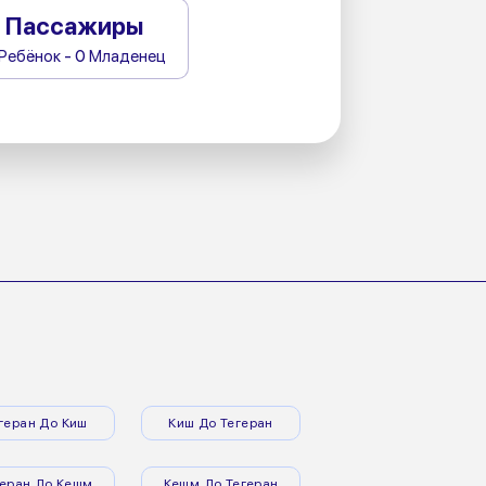
Пассажиры
 Ребёнок - 0 Младенец
геран До Киш
Киш До Тегеран
геран До Кешм
Кешм До Тегеран