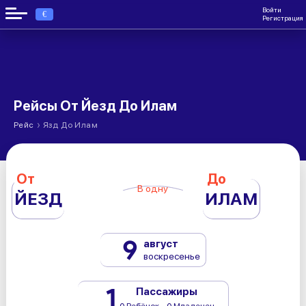
Войти
€
Регистрация
Рейсы От Йезд До Илам
›
Рейс
Язд До Илам
От
До
В одну
ЙЕЗД
ИЛАМ
9
август
воскресенье
1
Пассажиры
0 Ребёнок - 0 Младенец