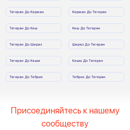
Тегеран До Керман
Керман До Тегеран
Тегеран До Киш
Киш До Тегеран
Тегеран До Шираз
Шираз До Тегеран
Тегеран До Кешм
Кешм До Тегеран
Тегеран До Тебриз
Тебриз До Тегеран
Присоединяйтесь к нашему
сообществу