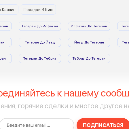
з Казвин
Поездки В Киш
еран
Тегеран До Исфахан
Исфахан До Тегеран
Тег
ран
Тегеран До Йезд
Йезд До Тегеран
Тег
ран
Тегеран До Тебриз
Тебриз До Тегеран
оединяйтесь к нашему сообщ
ния, горячие сделки и многое другое н
ПОДПИСАТЬСЯ