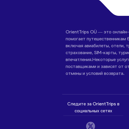
OrientTrips OÜ — это онлайн
помогает путешественникам б
включая авиабилеты, отели, 
страхование, SIM-карты, тури
впечатления.Некоторые услу
поставщиками и зависят от от
отмены и условий возврата.
Следите за OrientTrips в
социальных сетях