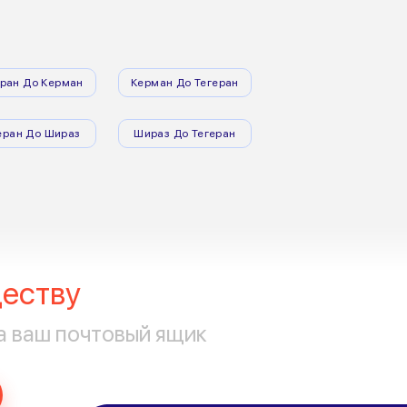
еран До Керман
Керман До Тегеран
еран До Шираз
Шираз До Тегеран
еству
а ваш почтовый ящик