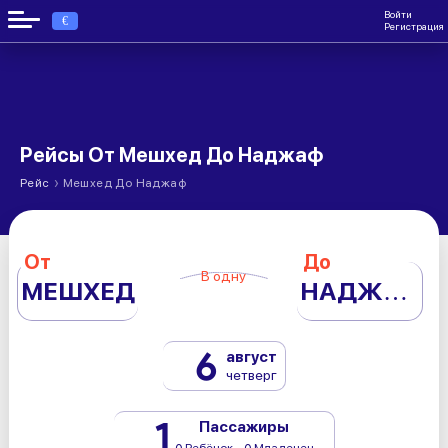
Войти
€
Регистрация
Рейсы От Мешхед До Наджаф
›
Рейс
Мешхед До Наджаф
От
До
В одну
МЕШХЕД
НАДЖАФ
6
август
четверг
1
Пассажиры
0 Ребёнок - 0 Младенец