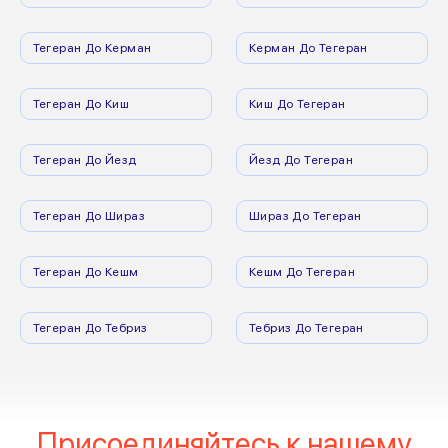
Тегеран До Керман
Керман До Тегеран
Тегеран До Киш
Киш До Тегеран
Тегеран До Йезд
Йезд До Тегеран
Тегеран До Шираз
Шираз До Тегеран
Тегеран До Кешм
Кешм До Тегеран
Тегеран До Тебриз
Тебриз До Тегеран
Присоединяйтесь к нашему