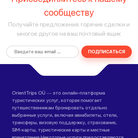
сообществу
Получайте предложения, горячие сделки и
многое другое на ваш почтовый ящик
ПОДПИСАТЬСЯ
OrientTrips OÜ — это онлайн-платформа
туристических услуг, которая помогает
путешественникам бронировать отдельно
выбранные услуги, включая авиабилеты, отели,
трансферы, визовую поддержку, страхование,
SIM-карты, туристические карты и местные
впечатления.Некоторые услуги предоставляются