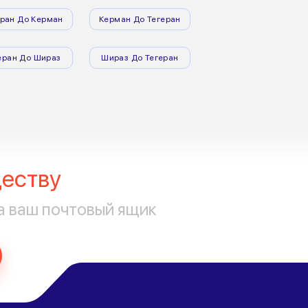
еран До Керман
Керман До Тегеран
еран До Шираз
Шираз До Тегеран
еству
а ваш почтовый ящик