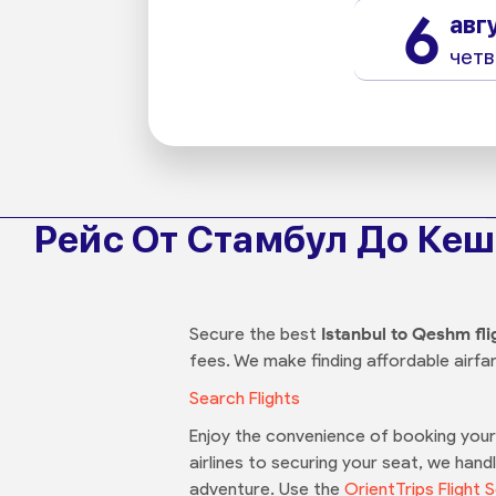
6
авг
четв
Рейс От Стамбул До Ке
Secure the best
Istanbul to Qeshm fli
fees. We make finding affordable airfa
Search Flights
Enjoy the convenience of booking your 
airlines to securing your seat, we hand
adventure. Use the
OrientTrips Flight 