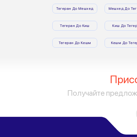
Тегеран До Мешхед
Мешхед До Тег
Тегеран До Киш
Киш До Теге
Тегеран До Кешм
Кешм До Теге
Прис
Получайте предложе