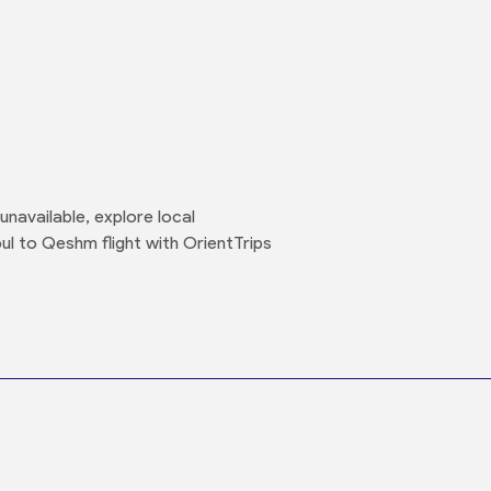
unavailable, explore local
bul to Qeshm flight with OrientTrips