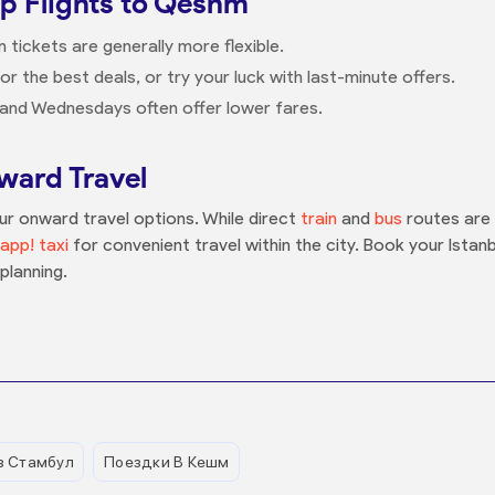
p Flights to Qeshm
tickets are generally more flexible.
r the best deals, or try your luck with last-minute offers.
 and Wednesdays often offer lower fares.
ard Travel
ur onward travel options. While direct
train
and
bus
routes are 
app! taxi
for convenient travel within the city. Book your Istan
planning.
з Стамбул
Поездки В Кешм