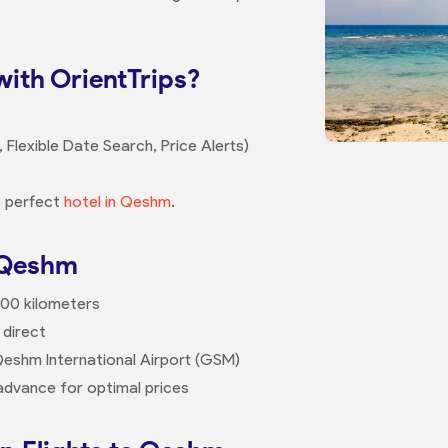
with OrientTrips?
 Flexible Date Search, Price Alerts)
e perfect
hotel in Qeshm
.
o Qeshm
200 kilometers
 direct
o Qeshm International Airport (GSM)
advance for optimal prices