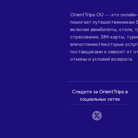
OrientTrips OÜ — это онлайн
помогает путешественникам б
включая авиабилеты, отели, 
страхование, SIM-карты, тури
впечатления.Некоторые услу
поставщиками и зависят от от
отмены и условий возврата.
Следите за OrientTrips в
социальных сетях