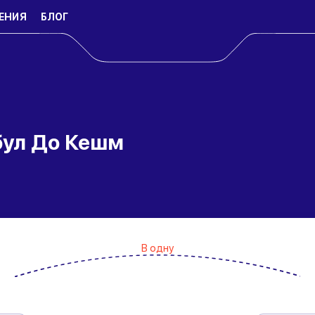
ЕНИЯ
БЛОГ
бул До Кешм
В одну