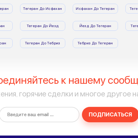
еран
Тегеран До Исфахан
Исфахан До Тегеран
Тег
ран
Тегеран До Йезд
Йезд До Тегеран
Тег
ран
Тегеран До Тебриз
Тебриз До Тегеран
оединяйтесь к нашему сообщ
ния, горячие сделки и многое другое н
ПОДПИСАТЬСЯ