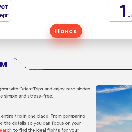
1
уст
ерг
0
Поиск
шм
ghts
with OrientTrips and enjoy zero hidden
re simple and stress-free.
entire trip in one place. From comparing
le the details so you can focus on your
Search
to find the ideal flights for your