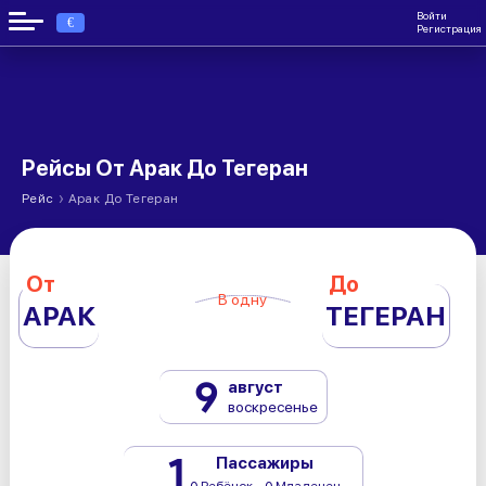
Войти
€
Регистрация
Рейсы От Арак До Тегеран
›
Рейс
Арак До Тегеран
От
До
В одну
АРАК
ТЕГЕРАН
9
август
воскресенье
1
Пассажиры
0 Ребёнок - 0 Младенец