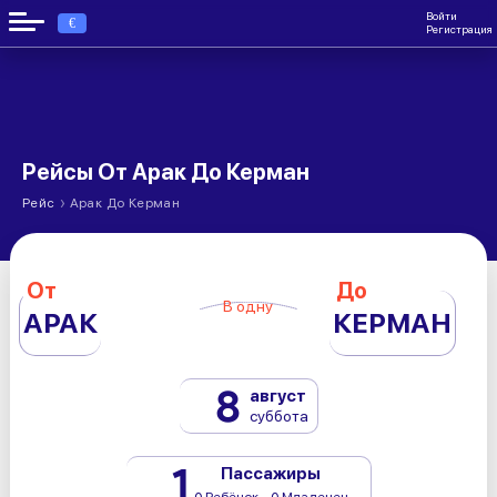
Войти
€
Регистрация
Рейсы От Арак До Керман
›
Рейс
Арак До Керман
От
До
В одну
АРАК
КЕРМАН
8
август
суббота
1
Пассажиры
0 Ребёнок - 0 Младенец