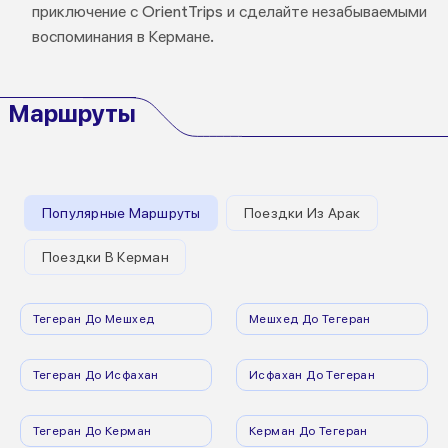
приключение с OrientTrips и сделайте незабываемыми
воспоминания в Кермане.
Маршруты
Популярные Маршруты
Поездки Из Арак
Поездки В Керман
Тегеран До Мешхед
Мешхед До Тегеран
Тегеран До Исфахан
Исфахан До Тегеран
Тегеран До Керман
Керман До Тегеран