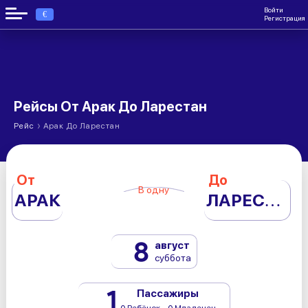
Войти
€
Регистрация
Рейсы От Арак До Ларестан
›
Рейс
Арак До Ларестан
От
До
В одну
АРАК
ЛАРЕСТАН
8
август
суббота
1
Пассажиры
0 Ребёнок - 0 Младенец