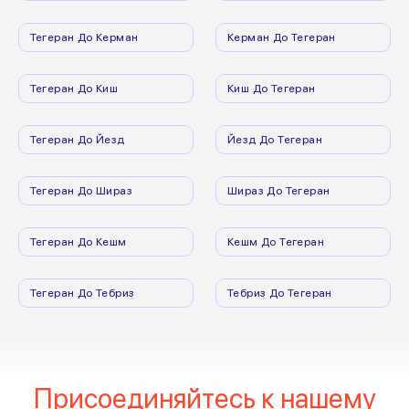
Тегеран До Керман
Керман До Тегеран
Тегеран До Киш
Киш До Тегеран
Тегеран До Йезд
Йезд До Тегеран
Тегеран До Шираз
Шираз До Тегеран
Тегеран До Кешм
Кешм До Тегеран
Тегеран До Тебриз
Тебриз До Тегеран
Присоединяйтесь к нашему