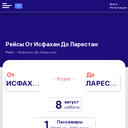
Войти
€
Регистрация
Рейсы От Исфахан До Ларестан
›
Рейс
Исфахан До Ларестан
От
До
В одну
ИСФАХАН
ЛАРЕСТАН
8
август
суббота
1
Пассажиры
0 Ребёнок - 0 Младенец