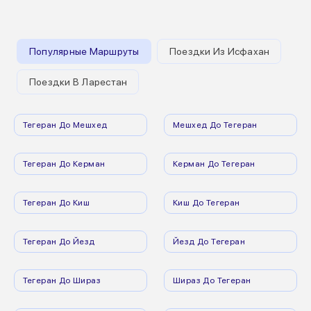
Популярные Маршруты
Поездки Из Исфахан
Поездки В Ларестан
Тегеран До Мешхед
Мешхед До Тегеран
Тегеран До Керман
Керман До Тегеран
Тегеран До Киш
Киш До Тегеран
Тегеран До Йезд
Йезд До Тегеран
Тегеран До Шираз
Шираз До Тегеран