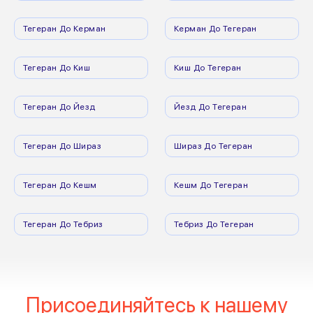
Тегеран До Керман
Керман До Тегеран
Тегеран До Киш
Киш До Тегеран
Тегеран До Йезд
Йезд До Тегеран
Тегеран До Шираз
Шираз До Тегеран
Тегеран До Кешм
Кешм До Тегеран
Тегеран До Тебриз
Тебриз До Тегеран
Присоединяйтесь к нашему