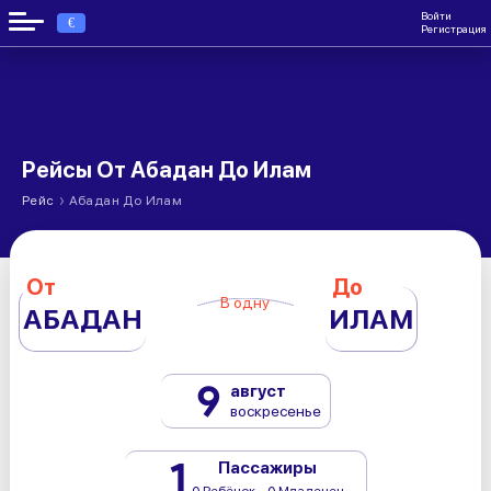
Войти
€
Регистрация
Рейсы От Абадан До Илам
›
Рейс
Абадан До Илам
От
До
В одну
АБАДАН
ИЛАМ
9
август
воскресенье
1
Пассажиры
0 Ребёнок - 0 Младенец