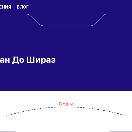
ЕНИЯ
БЛОГ
дан До Шираз
В одну