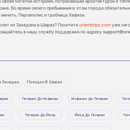
 своей богатой историей, потрясающей архитектурой и тепл
ане. Во время своего пребывания в этом городе обязательн
 мечеть, Персеполис и гробница Хафеза.
олет из Захедана в Шираз? Посетите
orienttrips.com
уже сего
ащайтесь в нашу службу поддержки по адресу support@orie
з Захедан
Поездки В Шираз
еран
Тегеран До Исфахан
Исфахан До Тегеран
Тег
ран
Тегеран До Йезд
Йезд До Тегеран
Тег