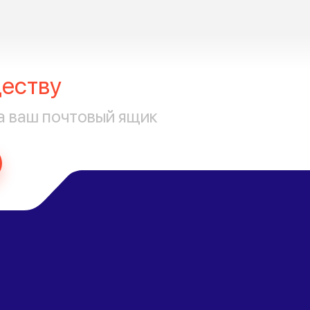
еству
а ваш почтовый ящик