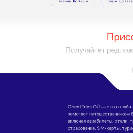
Тегеран До Кешм
Кешм До Теге
Прис
Получайте предложе
OrientTrips OÜ — это онлайн
помогает путешественникам б
включая авиабилеты, отели, 
страхование, SIM-карты, тури