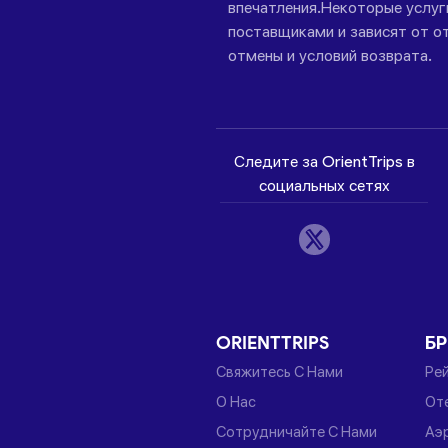
впечатления.Некоторые услу
поставщиками и зависят от от
отмены и условий возврата.
Следите за OrientTrips в
социальных сетях
ORIENTTRIPS
Б
Свяжитесь С Нами
Ре
О Нас
От
Сотрудничайте С Нами
Аэ