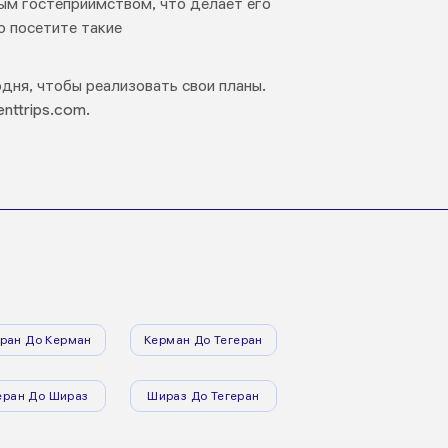
ым гостеприимством, что делает его
о посетите такие
дня, чтобы реализовать свои планы.
nttrips.com.
еран До Керман
Керман До Тегеран
еран До Шираз
Шираз До Тегеран