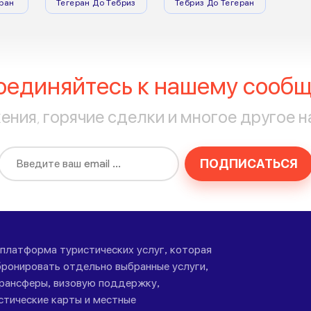
ран
Тегеран До Тебриз
Тебриз До Тегеран
оединяйтесь к нашему сообщ
ния, горячие сделки и многое другое н
ПОДПИСАТЬСЯ
-платформа туристических услуг, которая
ронировать отдельно выбранные услуги,
трансферы, визовую поддержку,
стические карты и местные