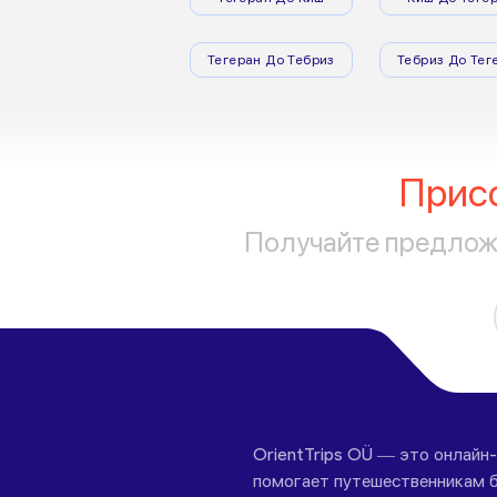
Тегеран До Тебриз
Тебриз До Тег
Прис
Получайте предложе
OrientTrips OÜ — это онлайн
помогает путешественникам б