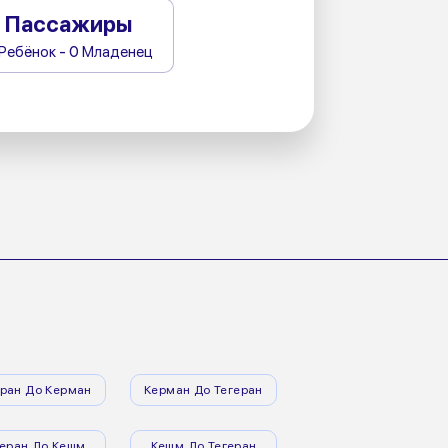
Пассажиры
 Ребёнок - 0 Младенец
еран До Керман
Керман До Тегеран
геран До Кешм
Кешм До Тегеран