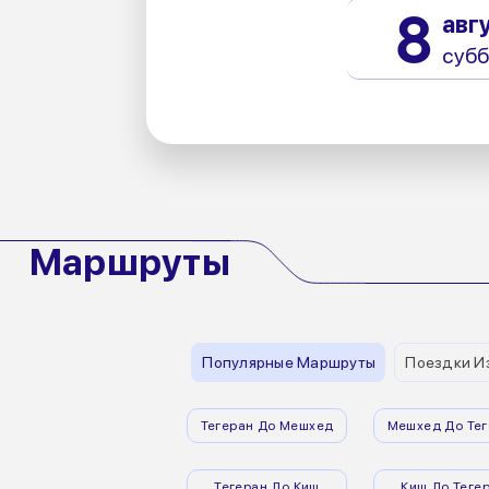
8
авг
субб
Маршруты
Популярные Маршруты
Поездки И
Тегеран До Мешхед
Мешхед До Тег
Тегеран До Киш
Киш До Теге