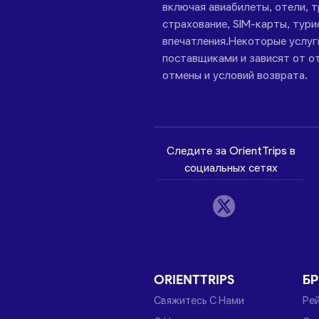
включая авиабилеты, отели, 
страхование, SIM-карты, тури
впечатления.Некоторые услу
поставщиками и зависят от от
отмены и условий возврата.
Следите за OrientTrips в
социальных сетях
ORIENTTRIPS
Б
Свяжитесь С Нами
Ре