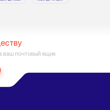
еству
а ваш почтовый ящик