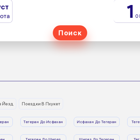
1
уст
ота
0
Поиск
з Йезд
Поездки В Пхукет
еран
Тегеран До Исфахан
Исфахан До Тегеран
Тег
ран
Тегеран До Шираз
Шираз До Тегеран
Те