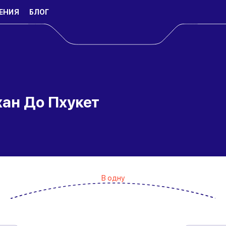
ЕНИЯ
БЛОГ
ан До Пхукет
В одну