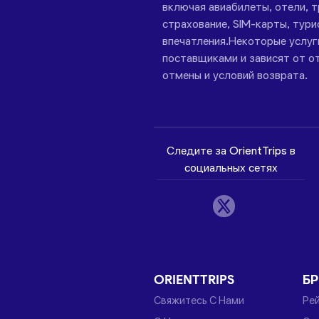
включая авиабилеты, отели, 
страхование, SIM-карты, тури
впечатления.Некоторые услу
поставщиками и зависят от от
отмены и условий возврата.
Следите за OrientTrips в
социальных сетях
ORIENTTRIPS
Б
Свяжитесь С Нами
Ре