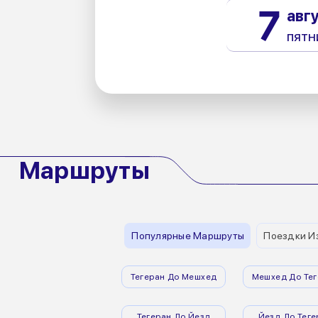
7
авг
пятн
Маршруты
Популярные Маршруты
Поездки И
Тегеран До Мешхед
Мешхед До Тег
Тегеран До Йезд
Йезд До Теге