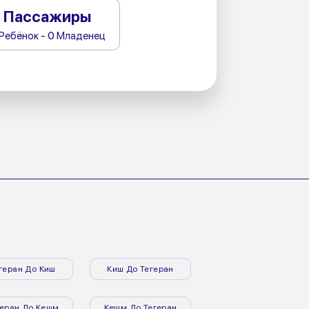
Пассажиры
 Ребёнок - 0 Младенец
геран До Киш
Киш До Тегеран
геран До Кешм
Кешм До Тегеран