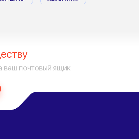
еству
а ваш почтовый ящик