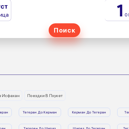
1
уст
ица
0
Поиск
з Исфахан
Поездки В Пхукет
еран
Тегеран До Керман
Керман До Тегеран
Те
ран
Тегеран До Шираз
Шираз До Тегеран
Те