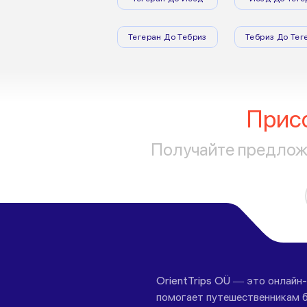
Тегеран До Тебриз
Тебриз До Тег
Прис
Получайте предложе
OrientTrips OÜ — это онлайн
помогает путешественникам б