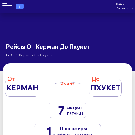
Войти
€
Регистрация
Рейсы От Керман До Пхукет
›
Рейс
Керман До Пхукет
От
До
В одну
КЕРМАН
ПХУКЕТ
7
август
пятница
1
Пассажиры
0 Ребёнок - 0 Младенец