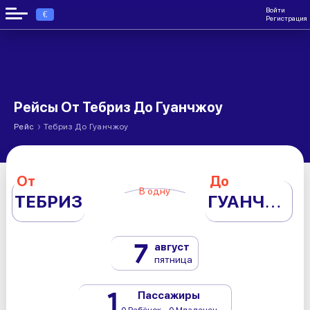
Войти
€
Регистрация
Рейсы От Тебриз До Гуанчжоу
›
Рейс
Тебриз До Гуанчжоу
От
До
В одну
ТЕБРИЗ
ГУАНЧЖОУ
7
август
пятница
1
Пассажиры
0 Ребёнок - 0 Младенец