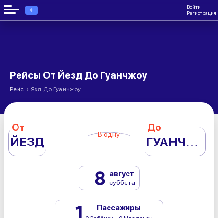
Войти
€
Регистрация
Рейсы От Йезд До Гуанчжоу
›
Рейс
Язд До Гуанчжоу
От
До
В одну
ЙЕЗД
ГУАНЧЖОУ
8
август
суббота
1
Пассажиры
0 Ребёнок - 0 Младенец