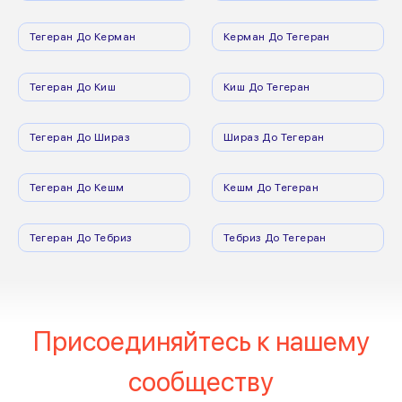
Тегеран До Керман
Керман До Тегеран
Тегеран До Киш
Киш До Тегеран
Тегеран До Шираз
Шираз До Тегеран
Тегеран До Кешм
Кешм До Тегеран
Тегеран До Тебриз
Тебриз До Тегеран
Присоединяйтесь к нашему
сообществу