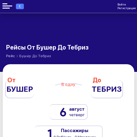
Войти
€
Регистрация
Рейсы От Бушер До Тебриз
›
Рейс
Бушир До Тебриз
От
До
В одну
БУШЕР
ТЕБРИЗ
6
август
четверг
1
Пассажиры
0 Ребёнок - 0 Младенец