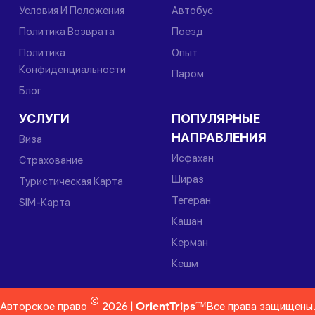
Условия И Положения
Автобус
Политика Возврата
Поезд
Политика
Опыт
Конфиденциальности
Паром
Блог
УСЛУГИ
ПОПУЛЯРНЫЕ
НАПРАВЛЕНИЯ
Виза
Исфахан
Страхование
Шираз
Туристическая Карта
Тегеран
SIM-Карта
Кашан
Керман
Кешм
©
Авторское право
2026 |
OrientTrips™
Все права защищены