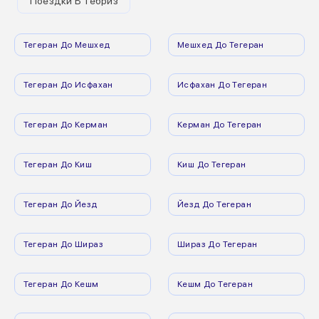
Поездки В Тебриз
Тегеран До Мешхед
Мешхед До Тегеран
Тегеран До Исфахан
Исфахан До Тегеран
Тегеран До Керман
Керман До Тегеран
Тегеран До Киш
Киш До Тегеран
Тегеран До Йезд
Йезд До Тегеран
Тегеран До Шираз
Шираз До Тегеран
Тегеран До Кешм
Кешм До Тегеран