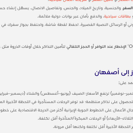
السفر
، والجنسية، وتاريخ الميلاد، والجنس، وتفاصيل الاتصال. يسهّل إنشاء حس
بطاقات سياحية
، والدفع بأمان عبر بوابات دولية ملائمة.
لكتروني أو الرسائل النصية القصيرة. احفظ لقطة شاشة، واحتفظ بجواز سفرك في
الإخطار عند التوافر
أو
الحجز التلقائي
لتأمين التذاكر خلال أوقات الذروة مثل ع
ز إلى أصفهان
د على:
تمبر–نوفمبر) ترتفع الأسعار؛ الصيف (يونيو–أغسطس) والشتاء (ديسمبر–فبراي
ال الأعمال على الخطوط الجوية الإيرانية أكثر من الدرجة الاقتصادية على خط
لاثاء–الأربعاء) أو الرحلات المبكرة/المتأخرة أقل تكلفة.
ر اللحظة الأخيرة أقل تكلفة ولكنها أقل مرونة.