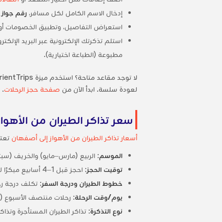
إدخال الاسم الكامل لكل مسافر،
رقم جواز 
استعراض التفاصيل، وتطبيق الخصومات أو
استلم تذكرتك الإلكترونية عبر البريد الإ
مطبوعة (الطباعة اختيارية).
لا توجد مقاعد متاحة؟ استخدم ميزة OrientTrips’
لعودة سلسة. ابدأ الآن من
صفحة حجز الرحلات
.
سعر تذاكر الطيران من الأهوا
أسعار تذاكر الطيران من الأهواز إلى أصفهان
تعتم
الموسم
: الربيع (مارس–مايو) والخريف (سب
توقيت الحجز
: احجز قبل 1–4 أسابيع مبكرًا للحصول على تذاكر منتظمة؛ قد توفر الرحلات المستأجرة في اللحظة الأخيرة المزيد.
خطوط الطيران ودرجة السفر
: تكلف درجة رج
يوم/وقت الرحلة
: رحلات منتصف الأسبوع (الث
نوع التذكرة
: تذاكر الطيران المستأجرة وتذاك