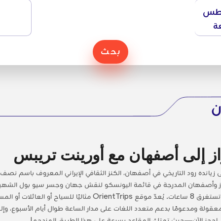
طس
ة
بحث
ن
ز إلى أصفهان مع أورينت تريبس
 زيانده رود التاريخي في أصفهان، الكنز الثقافي الإيراني المعروف باسم نصف
دقيقة فقط، وهي أسرع بكثير من رحلة بالسيارة تستغرق 8 ساعات. يُعدّ م
عقولة ومدعومًا بدعم متعدد اللغات على مدار الساعة طوال أيام الأسبوع، 
احجز الآن—حيث تمتلئ المقاعد بسرعة على هذا الطريق المزدحم!