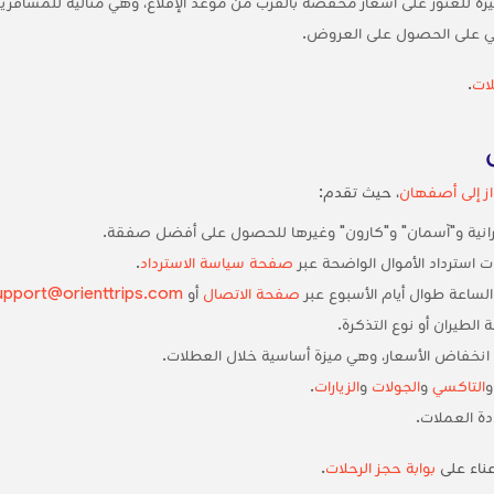
خيرة للعثور على أسعار مخفضة بالقرب من موعد الإقلاع، وهي مثالية للمسافرين
لي على الحصول على العروض.
ات
.
از إلى أصفهان
، حيث تقدم:
إيرانية و"آسمان" و"كارون" وغيرها للحصول على أفضل صفقة.
ت استرداد الأموال الواضحة عبر
صفحة سياسة الاسترداد
.
لساعة طوال أيام الأسبوع عبر
صفحة الاتصال
أو
upport@orienttrips.com
لطيران أو نوع التذكرة.
 انخفاض الأسعار، وهي ميزة أساسية خلال العطلات.
التاكسي
و
الجولات
و
الزيارات
.
ة العملات.
ناء على
بوابة حجز الرحلات
.