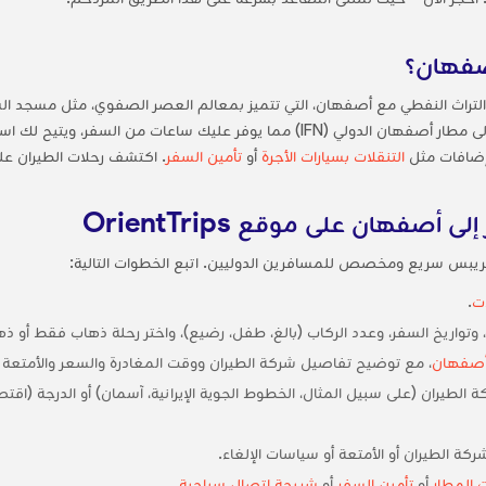
أصفهان؟
تراث النفطي مع أصفهان، التي تتميز بمعالم العصر الصفوي، مثل مسجد الشيخ
السفر بالطائرة من مطار الأهواز الدولي (AWZ) إلى مطار أصفهان الدولي (IFN) مما يوف
التنقلات بسيارات الأجرة
أو
تأمين السفر
. اكتشف رحلات الطيران ع
أصفهان على موقع OrientTrips
ريبس سريع ومخصص للمسافرين الدوليين. اتبع الخطوات التالية:
ت
.
تواريخ السفر، وعدد الركاب (بالغ، طفل، رضيع)، واختر رحلة ذهاب فقط أو ذ
أصفهان
، مع توضيح تفاصيل شركة الطيران ووقت المغادرة والسعر والأمتعة
طيران (على سبيل المثال، الخطوط الجوية الإيرانية، آسمان) أو الدرجة (اقتصاد
شركة الطيران أو الأمتعة أو سياسات الإلغاء.
ت المطار
أو
تأمين السفر
أو
شريحة اتصال سياحية
.