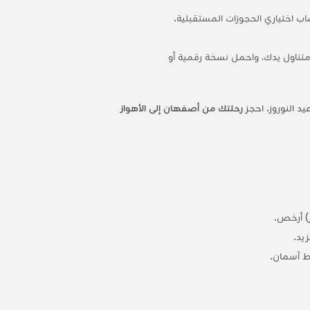
اب اختياري الحجوزات المستقبلية.
 متناول يدك، واحمل نسخة رقمية أو
يد النوروز. احجز
رحلتك من أصفهان إلى الأهواز
ر) أرخص.
وط آسمان.