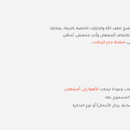
 لطف الله والبازارات النابضة بالحياة. يمكنك
ر عليك ساعات من السفر، ويتيح لك استكشاف أصفهان وأنت منتعش. تُحسِّن
لى
صفحة حجز الرحلات
.
هاب وعودة لرحلات
الأهواز إلى أصفهان
.
 المسموح بها.
ية، رجال الأعمال) أو نوع التذكرة