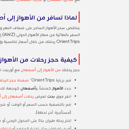
لماذا تسافر من الأهواز إلى 
يتناقض سحر الأهواز الساحر على ضفاف النهر وال
OrientTrips رحلتك من خلال أسعار تنافسية وإضافات مثل
كيفية حجز رحلات من الأهواز إلى 
حجز رحلتك
من الأهواز إلى أصفهان
مع أورينت ت
قم بزيارة OrientTrips’
صفحة حجز الرحلا
حدد
الأهواز
كمنشأ، و
أصفهان
كوجهة لك، و
انقر فوق
بحث
لعرض
رحلات أصفهان إلى 
قم بالتصفية حسب السعر أو الوقت أو شركة ال
(مستأجرة، آخر لحظة).
اختر رحلة طيران بناءً على الجدول الزمني أو 
أضف إضافات مثل اختيار المقعد أو
انتقالا