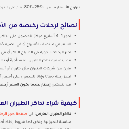
تتراوح الأسعار ما بين ~€25–€80، بناءً على الدرجة والموسم. استخدم تقويم الأسعار والمخطط البياني على
نصائح لرحلات رخيصة من الأ
احجز 1–4 أسابيع مبكرًا للحصول على تذاكر منتظمة.
السفر في منتصف الأسبوع أو في الصيف/ال
اختر الرحلات الجوية في الصباح الباكر أو في
قم بتصفية تذاكر الطيران المستأجرة أو تذ
قارن بين شركات الطيران مثل كارون أو آسمان
احجز رحلة ذهابًا وإيابًا للحصول على أسعار
قم بتمكين
إخطار عندما يكون السعر أرخ
كيفية شراء تذاكر الطيران ال
تذاكر الطيران العارض
: في
صفحة حجز الرحل
مناسبة للميزانية ولكن لها شروط إلغاء أكث