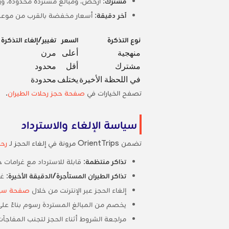
مشترك
: أرخص، ومبالغ مستردة محدودة، ورا
آخر دقيقة
: أسعار مخفضة بالقرب من موعد ا
نوع التذكرة
السعر
تغيير/إلغاء التذكرة
منهجية
أعلى
مرن
مشترك
أقل
محدود
في اللحظة الأخيرة
يختلف
محدودة
تصفح الخيارات في
صفحة حجز رحلات الطيران
.
سياسة الإلغاء والاسترداد
تضمن OrientTrips مرونة في إلغاء الحجز لـ
رحل
تذاكر منتظمة
: قابلة للاسترداد مع غرامات
تذاكر الطيران المستأجرة/الدقيقة الأخيرة
: غ
إلغاء الحجز عبر الإنترنت من خلال
صفحة سياس
يخصم من المبالغ المستردة رسوم بناءً عل
مراجعة الشروط أثناء الحجز لتجنب المفاجآت