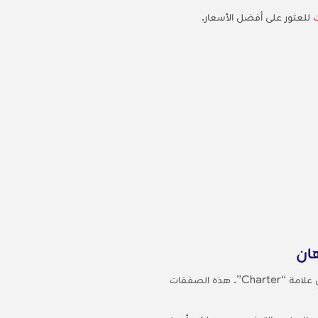
للعثور على أفضل الأسعار.
هان
، استخدم فلتر نوع التذكرة”، واختر “Charter” لعرض الصفقات التي تحمل علامة “Charter”. هذه الصفقات