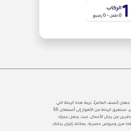
1
الركاب
0 طفل - 0 رضيع
 جهان (نصف العالم). تربط هذه الرحلة التي
يبلغ طولها 332 كم بين الطاقة الجنوبية للأهواز وأصفهان المدرجة في قائمة اليونسكو لنقش جهان وجسر سيو بول الشهير. تستغرق الرحلة من الأهواز إلى أصفهان 55
وقع OrientTrips مثاليًا للسياح أو العائلات أو المسافرين من رجال الأعمال، حيث يجعل حجزك
وإلغاء مرن وعروض حصرية. يمكنك إقران رحلتك