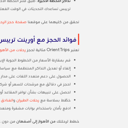
تذاكر اللحظة الأخيرة
: طبّق فلتر اللحظة الأ
تريبس تساعدك التحديثات في الوقت الفع
تحقق من كليهما على موقعنا
صفحة حجز الرحل
فوائد الحجز مع أورينت تريبس
تعتبر OrientTrips مثالية لحجز
رحلات من الأهو
قم بمقارنة الأسعار من الخطوط الجوية ال
إلغاء أو تعديل التذاكر المنتظمة مع سياسا
الحصول على دعم متعدد اللغات على مدار ا
احجز في دقائق مع مرشحات للسعر أو شركة ا
احصل على تنبيهات بشأن توافر المقاعد أو
خطّط بسلاسة مع
رحلات الطيران
و
الفنادق
و
ادفع بأمان باستخدام بوابات مشفرة ومتعدد
خطط لرحلتك
من الأهواز إلى أصفهان
من دون ع