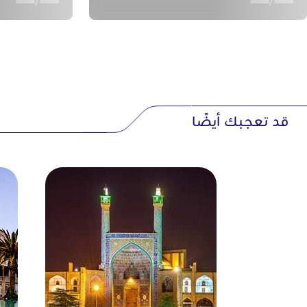
/
/
متاحف وحدائق
متحف الموسيقى
– آلات عتيقة وعروض حيّة.
متحف الفن المعاصر
– خط عربي وحديث داخل حمّام صفوي مُجدَّد.
حديقة الأزهار
– شلالات وصبّار عملاق.
قد تعجبك أيضًا
حديقة الطيور
– ببغاوات نادرة ومسارات مظللة.
إسفهان سيتي سنتر
– مركز تسوق ضخم، ملاهٍ، ومتحف حضاري.
استمتع بالأنشطة المثيرة
ورشة خطٍ فارسي:
اكتب اسمك بديواني في بازار قيصرية.
جولة طهي:
تعلّم إعداد "قيمة أصفهاني" في بيت تقليدي.
مدينة الملاهي الداخلية:
أفعوانية فضائية في سيتي سنتر.
تسلّق صخرة آتشگاه:
شروق لا يُفَوَّت.