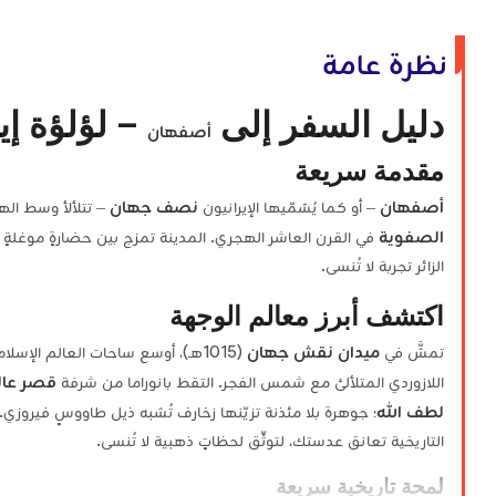
نظرة عامة
دليل السفر إلى
– لؤلؤة إ
أصفهان
مقدمة سريعة
أصفهان
نصف جهان
– أو كما يُسَمّيها الإيرانيون
– تتلألأ وسط الهض
الصفوية
في القرن العاشر الهجري. المدينة تمزج بين حضارةٍ موغلةٍ
الزائر تجربة لا تُنسى.
اكتشف أبرز معالم الوجهة
ميدان نقش جهان
تمشَّ في
(1015هـ)، أوسع ساحات العالم الإسلامي، واستمتع ببلاط
قصر عال
اللازوردي المتلألئ مع شمس الفجر. التقط بانوراما من شرفة
لطف الله
؛ جوهرة بلا مئذنة تزيّنها زخارف تُشبه ذيل طاووسٍ فيروزي.
التاريخية تعانق عدستك، لتوثِّق لحظاتٍ ذهبية لا تُنسى.
لمحة تاريخية سريعة