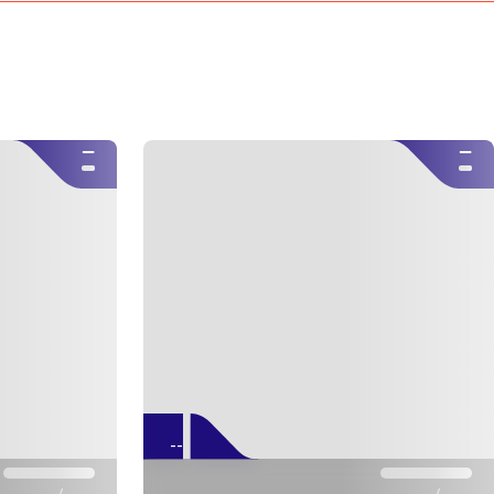
جامع أصفهان الكبير
– أول تصميم أربعة إيوانات.
قصر عالي قابو
– سبعة طوابق وشرفة موسيقية.
قصر چهل ستون
– ٢٠ عمودًا ينعكسون ليصبحوا ٤٠.
--
--
حشت بهشت
– جناح الحريم الملكي.
تالار أشرف
– مقرّ الضيافة الصفوية.
جسور وأساطير
جسر سي وسه پل
– ٣٣ قوسًا رومانسية.
جسر خاجو
– مقهى شعبي تحت الأقواس.
جسر جوئي
– ممر ملكي خاص.
جسر شهرستان
– أقدم جسر للمشاة.
--
جسر مارنان
– أروع غروب على زاينده‌رود.