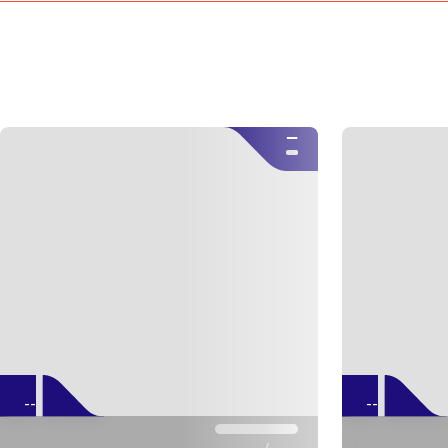
--
--
--