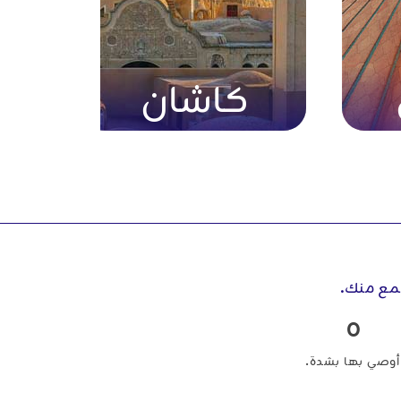
كاشان
مع منك.
0
، أوصي بها بشدة.