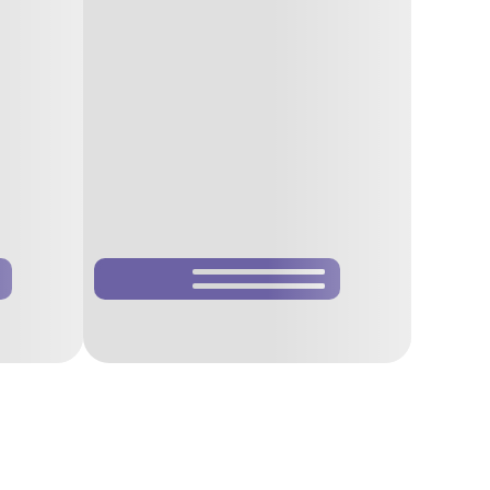
حافلة Hop-On Hop-Off:
تذكرة يومية، تنطلق كل ٣٠ دقيقة من ميدان الإمام.
بطاقة حافلات يومية:
تُباع في كشك "چهارباغ" وتشمل ٢٠ رحلة.
مواقف ذكية:
تطبيق "پارك أپ" يُظهر الشواغر فورًا.
استكشف أفضل المعالم السياحية
ساحات وجادات
ميدان نقش جهان
– قلب أصفهان.
شارع چهارباغ عباسي
– أقدم بوليفار فارسي.
ميدان كوهان
– أقدم ساحة (٣هـ).
جادة خاجو
– نافورات راقصة كل ليلة جمعة.
مساجد وقصور
مسجد الإمام
– قبة فيروزية بارتفاع ٥٢ م.
مسجد الشيخ لطف الله
– زخارف هندسية ساحرة.