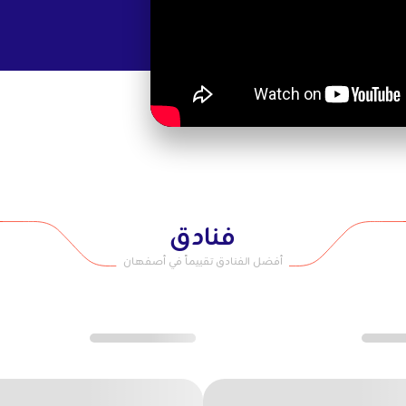
الترانسفر
.
جوزات على
العبّارات
.
ي ١٥ دقيقة.
واستلمها خلال ٣ أيام عمل. احرص
بطاقة سائح
القابلة
فنادق
أفضل الفنادق تقييماً في أصفهان
ركود.