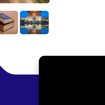
ة السجاد والبلاط.
صفر
ج وتزدهر الأقحوانات. في
تُقام
زاء ضخمة تضفي روحانية فريدة.
. احجز مبكرًا عبر
أورينت تريبز
يًّا في مطار أصفهان الدولي؛ احجز
القطارات
.
الباصات
.