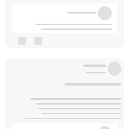
--
--