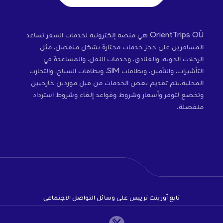
OrientTrips OÜ هي منصة إلكترونية لخدمات السفر تساعد
المسافرين على حجز خدمات مختارة بشكل منفصل، مثل
الرحلات الجوية، والفنادق، وخدمات النقل، والمساعدة في
التأشيرات، والتأمين، وبطاقات SIM، وبطاقات السياح، والتجارب
المحلية.يتم تقديم بعض الخدمات من قبل موردين خارجيين
وتخضع لتوفر وأسعار وشروط وقواعد إلغاء وشروط استرداد
منفصلة.
تابع أورينت تريبس على وسائل التواصل الاجتماعي