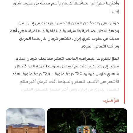
وأكثرها تطورًا في محافظة كرمان وأهم مدينة في جنوب شرق
إيران.
كرمان هي واحدة من المدن الخمس التاريخية في إيران. من
وجهة النظر الصناعية والسياسية والثقافية والعلمية، فهي أهم
مدينة في جنوب شرق إيران. تشتهر كرمان بتاريخها العريق
وتراثها الثقافي القوي.
نظرًا للظروف الجغرافية الخاصة تتمتع محافظة كرمان بمناخ
متغير إلى حد كبير، وقد تم تسجيل متوسط درجة الحرارة خلال
شهري مارس ويونيو 20° درجة مئوية - 25° درجة مئوية. هذه
الأشهر هي الأنسب للسفر والسياحة. تُعد كرمان أكبر منتج
للسجاد اليدوي في إيران، وهي أكبر مصدر للفستق الحلبي.
اقرأ المزيد
لطالما عرف المسافرون إيران بأنها أرض التنوع والجمال، نظرًا
لطبيعتها الملونة وأعراقها المتنوعة وثقافتها وفنونها الغنية.
وتتجلى هذه السمات في أجزاء مختلفة من إيران الإسلامية، بما
في ذلك محافظة كرمان جنوب شرق إيران.