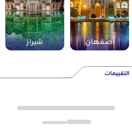
أصفهان
شيراز
التقييمات