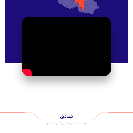
غنية بالمعادن، مثل النحاس والفحم والكروم والرصاص والزنك
واليورانيوم والألومنيوم، ولكن التعدين ظل على نطاق ضيق.
وقد تم اكتشاف النفط الخام في الآونة الأخيرة ولكن لم يتم
استغلاله بعد.
ماذا ترى في كرمان
البازار:
استكشف أروقة هذا البازار القديم الأصيل، وانغمس في
روائح التوابل الشرقية.
جنبد الجبالية:
قبة مذهلة في شرق كرمان. مكان غامض، ربما
معبد النار الزرادشتي القديم.
حمام جنجاليخان:
حمام تاريخي
بيت الثلج المؤيدي:
هناك العديد من الحدائق الصغيرة حول
هذا البيت الجليدي الذي كان يمتلئ بالماء في الشتاء، ثم بعد أن
فنادق
يتحول الماء إلى جليد، يتم الاحتفاظ به في مخزن الثلج بين
أفضل الفنادق تقييماً في كرمان
طبقات القش لاستخدامه في الصيف. نظام مذهل عمره قرون.