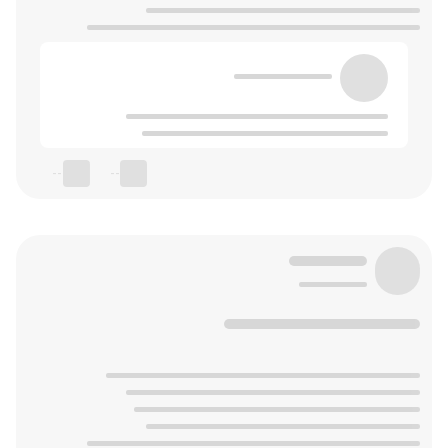
--
--