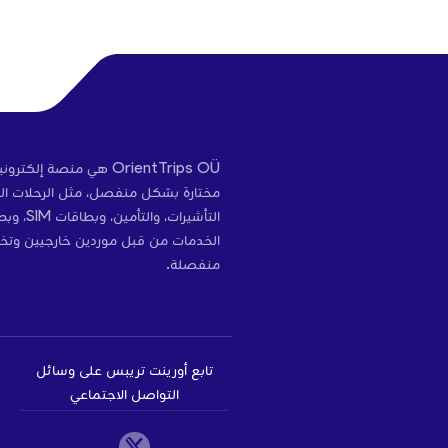
OrientTrips OÜ هي منص
مختارة بشكل منفصل، مثل الرحلات الج
التأشير
الخدمات من قبل موردين خارجيين وتخ
منفصلة.
تابع أورينت تريبس على وسائل
التواصل الاجتماعي