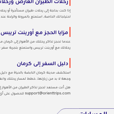
رحلات الطيران العارض ورحلات
إذا كنت بحاجة إلى رحلات طيران مستأجرة أو رحل
احتياجاتك الخاصة. استمتع بالمرونة والراحة عند
مزايا الحجز مع أورينت تريبس
عندما تحجز تذاكر رحلتك من الأهواز إلى كرمان 
رحلاتك مع أورينت تريبس واستمتع بتجربة سفر 
دليل السفر إلى كرمان
استكشف مدينة كرمان النابضة بالحياة مع دليل 
وجهة لا بد من زيارتها. خطط لمسار رحلتك وانغ
هل أنت مستعد لحجز تذاكر الطيران من الأهواز 
support@orienttrips.com للحصول على أي مساعدة في حجزك.
المسارات