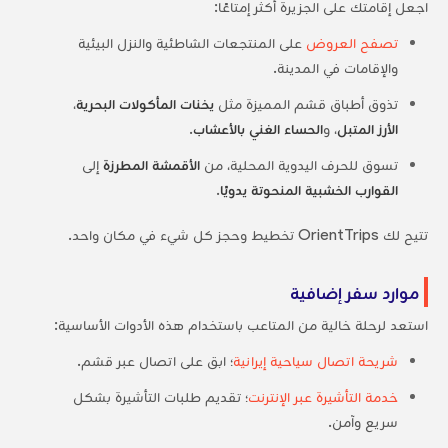
اجعل إقامتك على الجزيرة أكثر إمتاعًا:
تصفح العروض
على المنتجعات الشاطئية والنزل البيئية
والإقامات في المدينة.
تذوق أطباق قشم المميزة مثل
يخنات المأكولات البحرية
،
الأرز المتبل
، و
الحساء الغني بالأعشاب
.
تسوق للحرف اليدوية المحلية، من
الأقمشة المطرزة
إلى
القوارب الخشبية المنحوتة يدويًا
.
تتيح لك OrientTrips تخطيط وحجز كل شيء في مكان واحد.
موارد سفر إضافية
استعد لرحلة خالية من المتاعب باستخدام هذه الأدوات الأساسية:
شريحة اتصال سياحية إيرانية
؛ ابق على اتصال عبر قشم.
خدمة التأشيرة عبر الإنترنت
؛ تقديم طلبات التأشيرة بشكل
سريع وآمن.