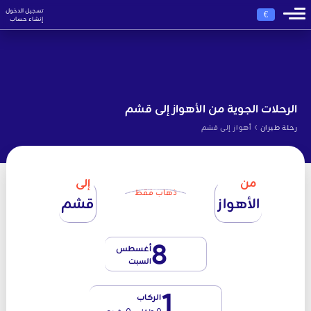
تسجيل الدخول
€
إنشاء حساب
الرحلات الجوية من الأهواز إلى قشم
›
رحلة طيران
أهواز إلى قشم
من
إلى
ذهاب فقط
الأهواز
قشم
8
أغسطس
السبت
1
الركاب
0 طفل - 0 رضيع