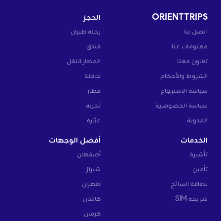
ORIENTTRIPS
الحجز
اتصل بنا
رحلة طيران
معلومات عنا
فندق
تعاون معنا
المطار النقل
الشروط والأحكام
حافلة
سياسة الاسترجاع
قطار
سياسة الخصوصية
تجربة
المدونة
عبّارة
الخدمات
أفضل الوجهات
تأشيرة
أصفهان
تأمين
شيراز
بطاقة السائح
طهران
شريحة SIM
كاشان
كرمان