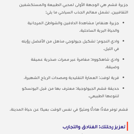
جزيرة قشم هي الوجهة الأولى لمحبي الطبيعة والمستكشفين
الثقافيين. تشمل معالم الجذب السياحي ما يلي:
جزيرة هنغام: مشاهدة الدلافين والشواطئ المرجانية
والحياة البرية الساحلية.
وادي النجوم: تشكيل جيولوجي مذهل من الأفضل رؤيته
في الليل.
وادي شاهكووه: مغامرة عبر ممرات صخرية عميقة
وضيقة.
قرية لوفت: العمارة التقليدية ومصدات الرياح الشهيرة.
حديقة قشم الجيولوجية: معترف بها من قبل اليونسكو
لتنوعها الطبيعي.
قشم توفر ملاذًا هادئًا ومثيرًا في نفس الوقت بعيدًا عن حياة المدينة.
تعزيز رحلتك: الفنادق والتجارب