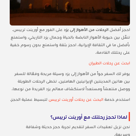
احجز أفضل
الرحلات من الأهواز إلى يزد
على الفور مع أورينت تريبس.
تنقّل بين حيوية الأهواز النابضة بالحياة وجمال يزد التاريخي، واستمتع
بأفضل ما في الثقافة الإيرانية. احجز بثقة واستمتع بدون رسوم خفية
على رحلتك القادمة.
ابحث عن رحلات الطيران
يوفر لك السفر جواً من الأهواز إلى يزد وسيلة مريحة وفعّالة للسفر
بين هاتين المدينتين الإيرانيتين الهامتين. تخطى الرحلات الطويلة
ووصل منتعشاً ومستعداً لاستكشاف معالم يزد الفريدة من نوعها.
استخدم خدمة
البحث عن رحلات أورينت تريبس
لتبسيط عملية الحجز.
لماذا تحجز رحلتك مع أورينت تريبس؟
نحن نزيل تعقيدات السفر لتقديم تجربة حجز حديثة وشفافة
وسريعة.