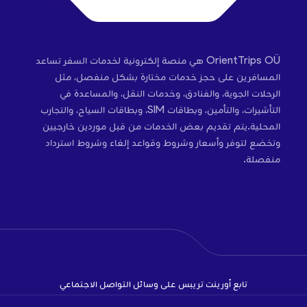
OrientTrips OÜ هي منصة إلكترونية لخدمات السفر تساعد
المسافرين على حجز خدمات مختارة بشكل منفصل، مثل
الرحلات الجوية، والفنادق، وخدمات النقل، والمساعدة في
التأشيرات، والتأمين، وبطاقات SIM، وبطاقات السياح، والتجارب
المحلية.يتم تقديم بعض الخدمات من قبل موردين خارجيين
وتخضع لتوفر وأسعار وشروط وقواعد إلغاء وشروط استرداد
منفصلة.
تابع أورينت تريبس على وسائل التواصل الاجتماعي