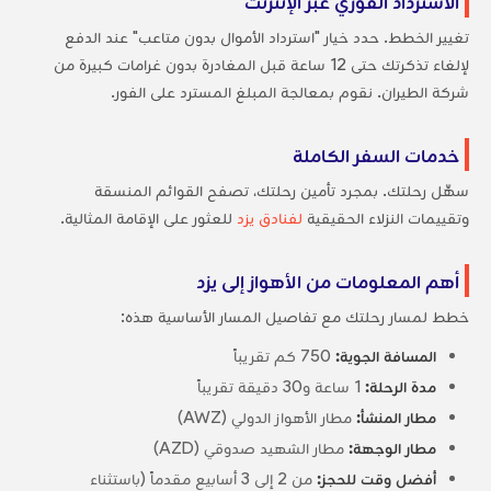
الاسترداد الفوري عبر الإنترنت
تغيير الخطط. حدد خيار "استرداد الأموال بدون متاعب" عند الدفع
لإلغاء تذكرتك حتى 12 ساعة قبل المغادرة بدون غرامات كبيرة من
شركة الطيران. نقوم بمعالجة المبلغ المسترد على الفور.
خدمات السفر الكاملة
سهِّل رحلتك. بمجرد تأمين رحلتك، تصفح القوائم المنسقة
وتقييمات النزلاء الحقيقية
لفنادق يزد
للعثور على الإقامة المثالية.
أهم المعلومات من الأهواز إلى يزد
خطط لمسار رحلتك مع تفاصيل المسار الأساسية هذه:
المسافة الجوية:
750 كم تقريباً
مدة الرحلة:
1 ساعة و30 دقيقة تقريباً
مطار المنشأ:
مطار الأهواز الدولي (AWZ)
مطار الوجهة:
مطار الشهيد صدوقي (AZD)
أفضل وقت للحجز:
من 2 إلى 3 أسابيع مقدماً (باستثناء