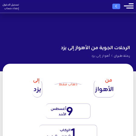
تسجيل الدخول
€
إنشاء حساب
الرحلات الجوية من الأهواز إلى يزد
›
رحلة طيران
أهواز إلى يزد
من
إلى
ذهاب فقط
الأهواز
يزد
9
أغسطس
الأحد
1
الركاب
0 طفل - 0 رضيع