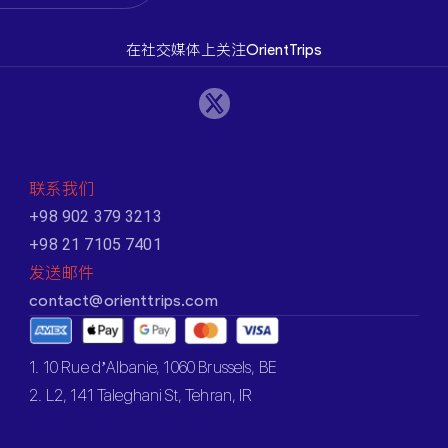
在社交媒体上关注OrientTrips
联系我们
+98 902 379 3213
+98 21 7105 7401
发送邮件
contact@orienttrips.com
1. 10 Rue d’Albanie, 1060 Brussels, BE
2. L2, 141 Taleghani St, Tehran, IR