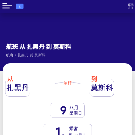
登录
€
注册
航班 从 扎黑丹 到 莫斯科
›
航班
扎黑丹 到 莫斯科
从
到
单程
扎黑丹
莫斯科
9
八月
星期日
1
乘客
0 儿童 - 0 婴儿