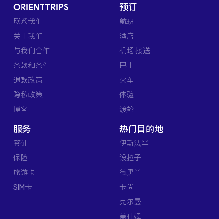
ORIENTTRIPS
预订
联系我们
航班
关于我们
酒店
与我们合作
机场 接送
条款和条件
巴士
退款政策
火车
隐私政策
体验
博客
渡轮
服务
热门目的地
签证
伊斯法罕
保险
设拉子
旅游卡
德黑兰
SIM卡
卡尚
克尔曼
盖什姆