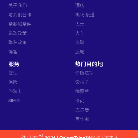
关于我们
酒店
与我们合作
机场 接送
条款和条件
巴士
退款政策
火车
隐私政策
体验
博客
渡轮
服务
热门目的地
签证
伊斯法罕
保险
设拉子
旅游卡
德黑兰
SIM卡
卡尚
克尔曼
盖什姆
©
版权所有
2026 |
OrientTrips™
保留所有权利