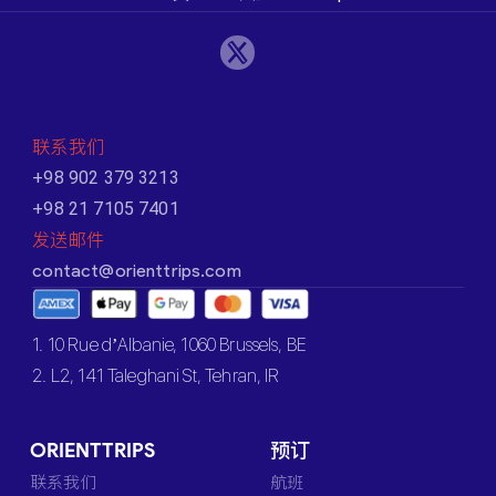
联系我们
+98 902 379 3213
+98 21 7105 7401
发送邮件
contact@orienttrips.com
1. 10 Rue d’Albanie, 1060 Brussels, BE
2. L2, 141 Taleghani St, Tehran, IR
ORIENTTRIPS
预订
联系我们
航班