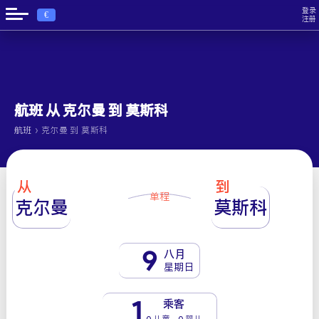
登录
€
注册
航班 从 克尔曼 到 莫斯科
›
航班
克尔曼 到 莫斯科
从
到
单程
克尔曼
莫斯科
9
八月
星期日
1
乘客
0 儿童 - 0 婴儿