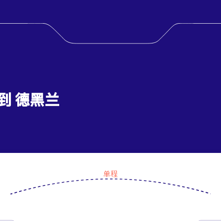
 到 德黑兰
单程