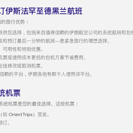
订伊斯法罕至德黑兰航班
各方面的旅行优势：
班供您选择，包括来自值得信赖的伊朗航空公司的系统航班和包
找和预订最后一分钟的航班—是紧急旅行的理想选择。
、可用性和特别优惠。
机票或使用成本更低的包机方案节省费用。
在线修改或取消机票。
是一个值得信赖的平台，伊朗各地有数千人使用该平台。
统机票
系统机票是您的最佳选择。这些机票：
rientTrips）签发。
预订。
。