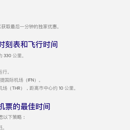
价提醒以获取最后一分钟的独家优惠。
时刻表和飞行时间
330 公里。
运行。
提国际机场（IFN）。
场（THR），距离市中心约 10 公里。
机票的最佳时间
虑以下策略：
低。