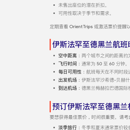
未售出座位的潜在折扣。
可用性取决于季节和需求。
定期查看 OrientTrips 或激活票
伊斯法罕至德黑兰航班
空中距离
：两个城市之间的距离约为 
飞行时间
：通常为 50 至 60 分钟。
每日可用性
：航班每天在不同时段
出发机场
：伊斯法罕沙希德-贝赫什
到达机场
：德黑兰梅赫拉巴德国际机
预订伊斯法罕至德黑兰
要想获得最佳票价，时间很重要。请考
淡季旅行
：冬季和夏末通常票价较