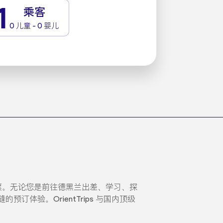
1
乘客
0 儿童 - 0 婴儿
票。无论您是前往德黑兰出差、学习、探
验。OrientTrips 与国内顶级