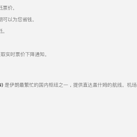
低票价。
期可以为您省钱。
低。
ips 获取实时票价下降通知。
)
是伊朗最繁忙的国内枢纽之一，提供直达盖什姆的航线。机场