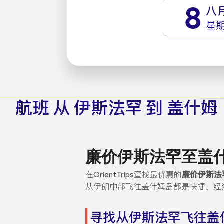
8
八
星
航班 从 伊斯法罕 到 盖什姆
廉价伊斯法罕至盖
在OrientTrips查找最优惠的
廉价伊斯法
从伊朗中部飞往盖什姆岛都是快捷、经
寻找从伊斯法罕飞往盖