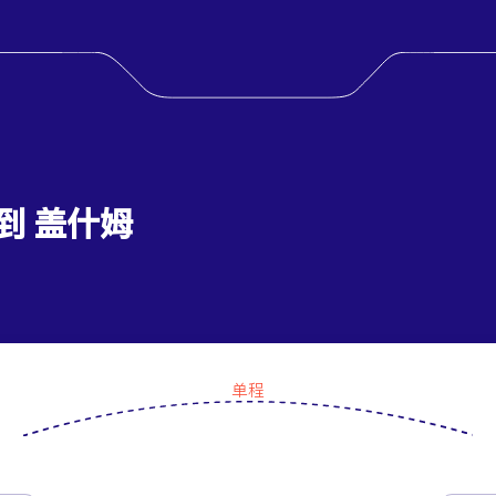
 到 盖什姆
单程