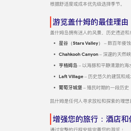
根据舒适度或成本优先级选择季节。
游览盖什姆的最佳理由
盖什姆岛拥有迷人的风景、历史遗迹和
星谷（Stars Valley）
– 数百年侵
Chahkooh Canyon
– 深邃的天然
亨格姆岛
– 以海豚和平静清澈的海
Laft Village
– 历史悠久的建筑和咸
葡萄牙城堡
– 殖民时期的一段历史
凯什姆是任何人寻求放松和探索的理想
增强您的旅行：酒店和
通过完整的行程安排完善您的游览：