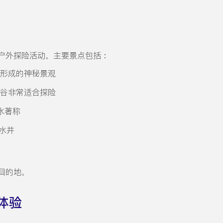
户外探险活动。主要景点包括：
蚀形成的神秘景观
峡谷非常适合探险
水著称
水井
目的地。
体验