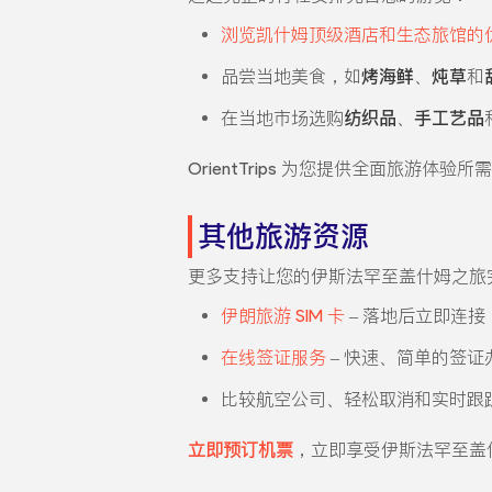
浏览凯什姆顶级酒店和生态旅馆的
品尝当地美食，如
烤海鲜
、
炖草
和
在当地市场选购
纺织品
、
手工艺品
OrientTrips 为您提供全面旅游体验
其他旅游资源
更多支持让您的伊斯法罕至盖什姆之旅
伊朗旅游 SIM 卡
– 落地后立即连接
在线签证服务
– 快速、简单的签证
比较航空公司、轻松取消和实时跟
立即预订机票
，立即享受伊斯法罕至盖