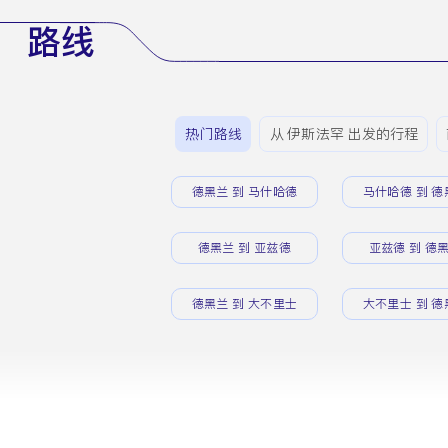
路线
热门路线
从 伊斯法罕 出发的行程
德黑兰 到 马什哈德
马什哈德 到 德
德黑兰 到 亚兹德
亚兹德 到 德
德黑兰 到 大不里士
大不里士 到 德