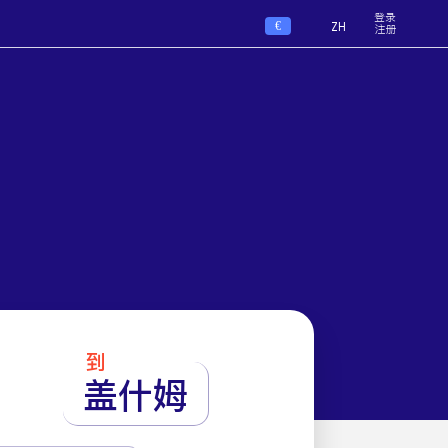
登录
€
ZH
注册
到
盖什姆