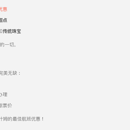
优惠
甜点
和
传统珠宝
所需的一切。
完美无缺：
办理
踪票价
什姆的最佳航班优惠！