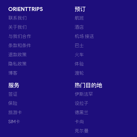
ORIENTTRIPS
预订
联系我们
航班
关于我们
酒店
与我们合作
机场 接送
条款和条件
巴士
退款政策
火车
隐私政策
体验
博客
渡轮
服务
热门目的地
签证
伊斯法罕
保险
设拉子
旅游卡
德黑兰
SIM卡
卡尚
克尔曼