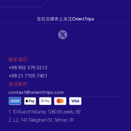
在社交媒体上关注OrientTrips
联系我们
+98 902 379 3213
+98 21 7105 7401
发送邮件
contact@orienttrips.com
1. 10 Rue d’Albanie, 1060 Brussels, BE
2. L2, 141 Taleghani St, Tehran, IR