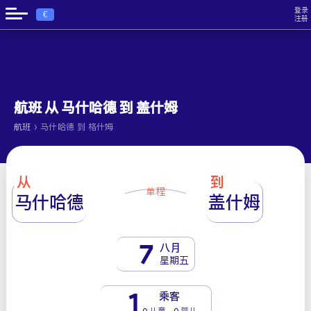
登录
€
注册
航班 从 马什哈德 到 盖什姆
›
航班
马什哈德 到 格什姆
从
到
单程
马什哈德
盖什姆
7
八月
星期五
1
乘客
0 儿童 - 0 婴儿