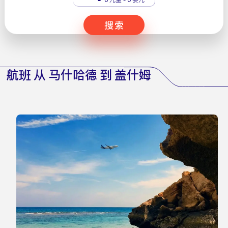
搜索
航班 从 马什哈德 到 盖什姆