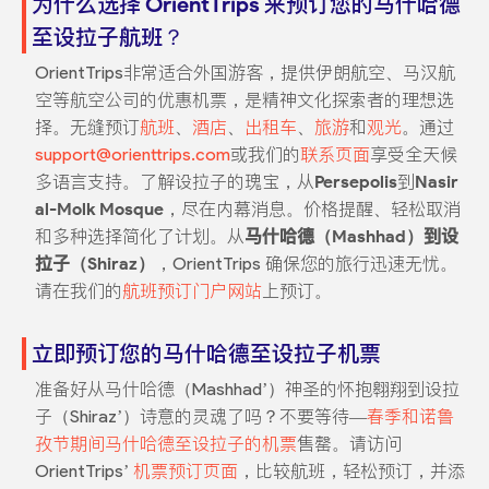
为什么选择 OrientTrips 来预订您的马什哈德
至设拉子航班？
OrientTrips非常适合外国游客，提供伊朗航空、马汉航
空等航空公司的优惠机票，是精神文化探索者的理想选
择。无缝预订
航班
、
酒店
、
出租车
、
旅游
和
观光
。通过
support@orienttrips.com
或我们的
联系页面
享受全天候
多语言支持。了解设拉子的瑰宝，从
Persepolis
到
Nasir
al-Molk Mosque
，尽在内幕消息。价格提醒、轻松取消
和多种选择简化了计划。从
马什哈德（Mashhad）到设
拉子（Shiraz）
，OrientTrips 确保您的旅行迅速无忧。
请在我们的
航班预订门户网站
上预订。
立即预订您的马什哈德至设拉子机票
准备好从马什哈德（Mashhad’）神圣的怀抱翱翔到设拉
子（Shiraz’）诗意的灵魂了吗？不要等待—
春季和诺鲁
孜节期间马什哈德至设拉子的机票
售罄。请访问
OrientTrips’
机票预订页面
，比较航班，轻松预订，并添