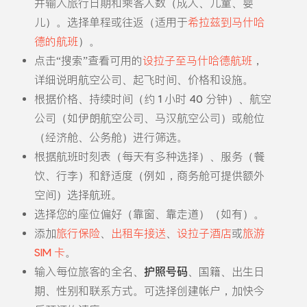
并输入旅行日期和乘客人数（成人、儿童、婴
儿）。选择单程或往返（适用于
希拉兹到马什哈
德的航班
）。
点击“搜索”查看可用的
设拉子至马什哈德航班
，
详细说明航空公司、起飞时间、价格和设施。
根据价格、持续时间（约 1 小时 40 分钟）、航空
公司（如伊朗航空公司、马汉航空公司）或舱位
（经济舱、公务舱）进行筛选。
根据航班时刻表（每天有多种选择）、服务（餐
饮、行李）和舒适度（例如，商务舱可提供额外
空间）选择航班。
选择您的座位偏好（靠窗、靠走道）（如有）。
添加
旅行保险
、
出租车接送
、
设拉子酒店
或
旅游
SIM 卡
。
输入每位旅客的全名、
护照号码
、国籍、出生日
期、性别和联系方式。可选择创建帐户，加快今