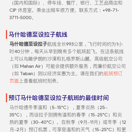
（国内和国际）、停车场、餐厅、银行、工艺品商店和
CIP 休息室。乘坐出租车很方便。联系方式：+98-71-
3711-5000。
马什哈德至设拉子航线
马什哈德至设拉子
航线全长993公里，飞行时间约为1小
时40分钟，每天从早到晚有多个航班起飞。在这条航线
上可以鸟瞰伊朗的沙漠和扎格罗斯山麓。高级航空公司
（如 Mahan Air）可能会提供额外服务，而廉价航空公司
（如 Taban）则以经济实惠为主。请在我们的
航班预订
页面
上查看航班时刻表。
预订马什哈德至设拉子航班的最佳时间
马什哈德冬季温和（5–15°C），夏季炎热（25–
35°C），而设拉子则拥有温和的春季（15–25°C）和炎
热的夏季（30–40°C）。在秋季（9月–11月）或冬季（12
月–2月）预订机票，可享受温和的天气（15–25°C）和更