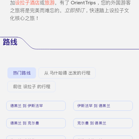
加
设拉子酒店
或
旅游
。有了 OrientTrips，您的外国游客
之旅将是完美而难忘的。
立即预订
，快速踏上设拉子文
化核心之旅！
路线
热门路线
从 马什哈德 出发的行程
前往 设拉子 的行程
德黑兰 到 伊斯法罕
伊斯法罕 到 德黑兰
德黑兰 到 克尔曼
克尔曼 到 德黑兰