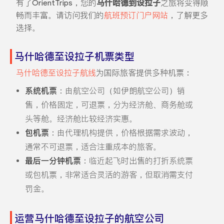
有了OrientTrips，您的
马什哈德到设拉子
之旅将变得顺
畅而丰富。请访问我们的
航班预订门户网站
，了解更多
选择。
马什哈德至设拉子机票类型
马什哈德至设拉子航线
为国际旅客提供多种机票：
系统机票
：由航空公司（如伊朗航空公司）销
售，价格固定，可退票，分为经济舱、商务舱或
头等舱。经济舱比较经济实惠。
包机票
：由代理机构提供，价格根据需求波动，
通常不可退票，适合注重成本的旅客。
最后一分钟机票
：临近起飞时出售的打折系统票
或包机票，非常适合灵活的游客，但取消需支付
罚金。
运营马什哈德至设拉子的航空公司