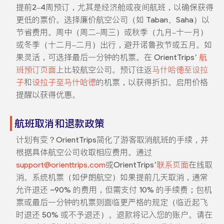
提前2–4周预订，尤其是经济舱或夜间航班，以确保获得
更低的票价。选择廉价航空公司（如 Taban、Saha）以
节省费用。周中（周二–周三）或秋季（九月–十一月）
或冬季（十二月–二月）出行，避开诺鲁孜节或五月。如
果灵活，可选择最后一分钟的机票。在 OrientTrips’
航
班预订页面
上比较航空公司。预订往返
马什哈德至设拉
子
和
设拉子至马什哈德
的机票，以获得折扣。启用价格
提醒以获得优惠。
航班取消和退款政策
计划有变？OrientTrips简化了游客取消航班的手续，并
根据具体航空公司收取相应费用。通过
support@orienttrips.com
或OrientTrips’
联系页面
在线取
消。系统机票（如伊朗航空）如果提前几天取消，通常
允许退还 ~90% 的费用，但需支付 10% 的手续费；包机
票或最后一分钟的机票则面临更严格的规定（临近起飞
时退还 50% 或不予退还）。退款将记入您的账户。请在