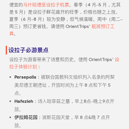
便宜的
马什哈德至设拉子机票
。春季（4 月–5 月，尤其
是 5 月）是设拉子鲜花盛开的旺季，价格也随之上涨。
夏季（6 月–8 月）较为安静，但气候温暖。周中（周二–
周三）预订更省钱。请使用 OrientTrips’
航班预订工
具
。
设拉子必游景点
设拉子为游客带来了诗意和历史。使用 OrientTrips’
设
拉子体验计划
：
Persepolis
：被联合国教科文组织列入名录的阿契
美尼德王朝遗址，开放时间为上午 8 点和下午 5
点。
Hafezieh
：诗人哈菲兹之墓，早上8点–晚上9点开
放。
伊拉姆花园
：波斯花园天堂，早 8 点&晚 7 点开
放。