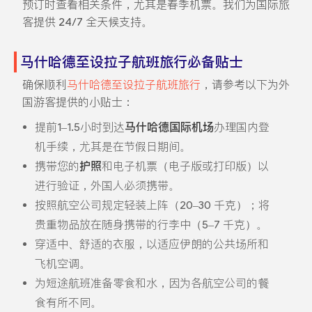
预订时查看相关条件，尤其是春季机票。我们为国际旅
客提供 24/7 全天候支持。
马什哈德至设拉子航班旅行必备贴士
确保顺利
马什哈德至设拉子航班旅行
，请参考以下为外
国游客提供的小贴士：
提前1–1.5小时到达
马什哈德国际机场
办理国内登
机手续，尤其是在节假日期间。
携带您的
护照
和电子机票（电子版或打印版）以
进行验证，外国人必须携带。
按照航空公司规定轻装上阵（20–30 千克）；将
贵重物品放在随身携带的行李中（5–7 千克）。
穿适中、舒适的衣服，以适应伊朗的公共场所和
飞机空调。
为短途航班准备零食和水，因为各航空公司的餐
食有所不同。