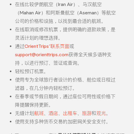
在线比较伊朗航空（Iran Air）、马汉航空
（Mahan Air）和阿斯曼航空（Aseman）等航空
公司的价格和设施，以找到最合适的航班。
在线取消或修改机票，提供明确的退款政策，是
灵活计划的理想选择。
通过
OrientTrips’联系页面
或
support@orienttrips.com
获得全天候多语种支
持，以进行预订、签证或查询。
轻松预订机票。
使用专为全球旅行者设计的价格、舱位或日程过
滤器，在几分钟内轻松预订。
在春季或节假日期间，通过座位可用性或价格下
降提醒保持更新。
无缝计划
航班
、
酒店
、
出租车
、
旅游
和
观光
。
使用支持多种货币交易的加密网关安全支付。