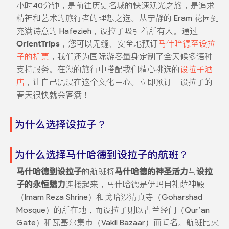
小时40分钟，是前往历史名城的快速观光之旅，是追求
精神和艺术的旅行者的理想之选。从宁静的 Eram 花园到
充满诗意的 Hafezieh，设拉子吸引着所有人。通过
OrientTrips
，您可以无缝、安全地预订
马什哈德至设拉
子的机票
，我们还为国际游客量身定制了全天候多语种
支持服务。在您的旅行中搭配我们精心挑选的
设拉子酒
店
，让自己沉浸在这个文化中心。立即预订—设拉子的
春天很快就会客满！
为什么选择设拉子？
为什么选择马什哈德到设拉子的航班？
马什哈德到设拉子
的航班将
马什哈德的神圣活力
与
设拉
子的永恒魅力
连接起来，马什哈德是伊玛目礼萨神殿
（Imam Reza Shrine）和戈哈沙清真寺（Goharshad
Mosque）的所在地，而设拉子则以古兰经门（Qur’an
Gate）和瓦基尔集市（Vakil Bazaar）而闻名。航班比火