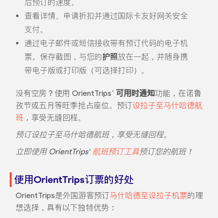
后预订的速度。
查看详情、申请折扣并通过国际卡友好网关安全
支付。
通过电子邮件或短信接收带有预订代码的电子机
票。保存截图，与您的
护照
放在一起，并随身携
带电子版或打印版（可选择打印）。
没有空房？使用 OrientTrips’
可用时通知
功能，在诺鲁
孜节或五月等旺季抢占座位。预订
设拉子至马什哈德航
班
，享受无缝回程。
预订
设拉子至马什哈德航班
，享受无缝回程。
立即使用 OrientTrips’
航班预订工具
预订您的航班！
使用OrientTrips订票的好处
OrientTrips是外国游客预订
马什哈德至设拉子机票
的理
想选择，具有以下独特优势：