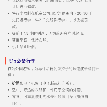
订后进行修改。
将行李限制在航空公司规定的范围内（20–30 千
克托运行李，5–7 千克随身行李），以免被罚
款。
提前 1–1.5 小时到达，因为航班会准时起飞。
尊重乘客，保持安静。
机上禁止吸烟。
飞行必备行李
作为外国游客，为马什哈德到设拉子的短途航班精打细
算：
护照
和电子机票（电子版或打印版）。
适中、舒适的衣服和一件用于空调的外套。
零食、可重复使用的水壶和饮食用品（餐食有
限）。