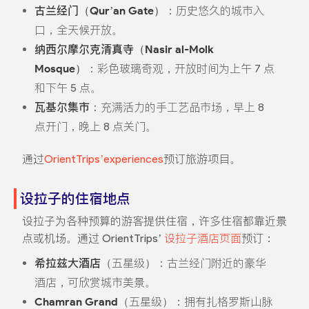
古兰经门（Qur’an Gate）
：历史悠久的城市入
口，全天候开放。
纳西尔摩尔克清真寺（Nasir al-Molk
Mosque）
：彩色玻璃奇观，开放时间为上午 7 点
和下午 5 点。
瓦基尔集市
：充满活力的手工艺品市场，早上 8
点开门，晚上 8 点关门。
通过
OrientTrips’experiences
预订旅游项目。
设拉子的住宿地点
设拉子为各种预算的游客提供住宿，许多住宿都靠近景
点或机场。通过 OrientTrips’
设拉子酒店页面
预订：
希拉兹大酒店
（五星级）：古兰经门附近的豪华
酒店，可欣赏城市美景。
Chamran Grand
（五星级）：拥有扎格罗斯山脉