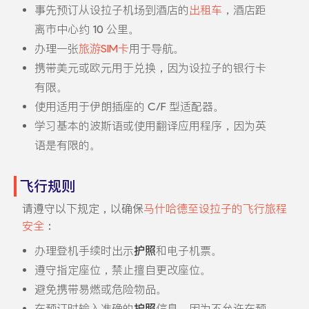
事先预订从设拉子机场到酒店的
出租车
，酒店距
离市中心约 10 公里。
办理一张
旅游SIM卡
用于导航。
携带美元或欧元用于兑换，因为设拉子的银行卡
有限。
使用适用于伊朗插座的 C/F 型适配器。
学习基本的波斯语或使用翻译应用程序，因为英
语是有限的。
飞行规则
请遵守以下规定，以确保
马什哈德至设拉子的飞行旅程
安全
：
办理登机手续时出示
护照
和电子机票。
遵守指定座位，禁止擅自更改座位。
避免携带易燃或危险物品。
在预订时输入准确的
护照
信息，因为不允许在预