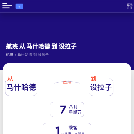
登录
€
注册
航班 从 马什哈德 到 设拉子
›
航班
马什哈德 到 设拉子
从
到
单程
马什哈德
设拉子
7
八月
星期五
1
乘客
0 儿童 - 0 婴儿