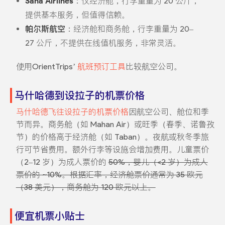
Saha Airlines
：仅经济舱，行李重量为 20 公斤，
提供基本服务，但值得信赖。
帕尔斯航空
：经济舱和商务舱，行李重量为 20–
27 公斤，不提供在线值机服务，非常灵活。
使用OrientTrips’
航班预订工具
比较航空公司。
马什哈德到设拉子的机票价格
马什哈德飞往设拉子的机票价格
因航空公司、舱位和季
节而异。商务舱（如 Mahan Air）或旺季（春季、诺鲁孜
节）的价格高于经济舱（如 Taban）。夜航或秋冬季旅
行可节省费用。额外行李等设施会增加费用。儿童票价
（2–12 岁）为成人票价的
50%，婴儿（<2 岁）为成人
票价的 ~10%。根据汇率，经济舱票价通常为 35 欧元
（38 美元），商务舱为 120 欧元以上。
便宜机票小贴士