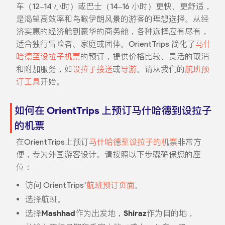
车（12–14 小时）或巴士（14–16 小时）更快、更舒适，
是渴望高效率和鸟瞰伊朗风景的游客的理想选择。从经
济实惠的经济舱到豪华的商务舱，各种选择应有尽有，
适合独行冒险者、家庭或团体。OrientTrips 简化了
马什
哈德至设拉子机票
的预订，提供价格比较、灵活的取消
和附加服务，如
设拉子接送
或
导游
。请从我们的
航班预
订工具
开始。
如何在 OrientTrips 上预订马什哈德到设拉子
的机票
在OrientTrips上预订
马什哈德至设拉子的机票
非常方
便，专为外国游客设计。请按照以下步骤确保您的座
位：
访问 OrientTrips’
航班预订页面
。
选择航班。
选择
Mashhad
作为出发地，
Shiraz
作为目的地，