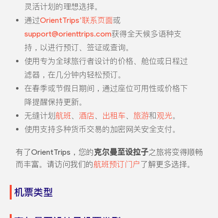
灵活计划的理想选择。
通过
OrientTrips’联系页面
或
support@orienttrips.com
获得全天候多语种支
持，以进行预订、签证或查询。
使用专为全球旅行者设计的价格、舱位或日程过
滤器，在几分钟内轻松预订。
在春季或节假日期间，通过座位可用性或价格下
降提醒保持更新。
无缝计划
航班
、
酒店
、
出租车
、
旅游
和
观光
。
使用支持多种货币交易的加密网关安全支付。
有了OrientTrips，您的
克尔曼至设拉子
之旅将变得顺畅
而丰富。请访问我们的
航班预订门户
了解更多选择。
机票类型