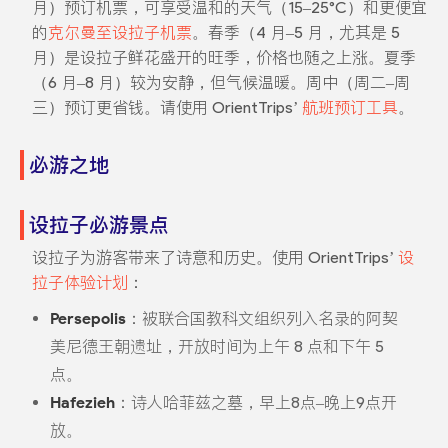
月）预订机票，可享受温和的天气（15–25°C）和更便宜
的
克尔曼至设拉子机票
。春季（4 月–5 月，尤其是 5
月）是设拉子鲜花盛开的旺季，价格也随之上涨。夏季
（6 月–8 月）较为安静，但气候温暖。周中（周二–周
三）预订更省钱。请使用 OrientTrips’
航班预订工具
。
必游之地
设拉子必游景点
设拉子为游客带来了诗意和历史。使用 OrientTrips’
设
拉子体验计划
：
Persepolis
：被联合国教科文组织列入名录的阿契
美尼德王朝遗址，开放时间为上午 8 点和下午 5
点。
Hafezieh
：诗人哈菲兹之墓，早上8点–晚上9点开
放。