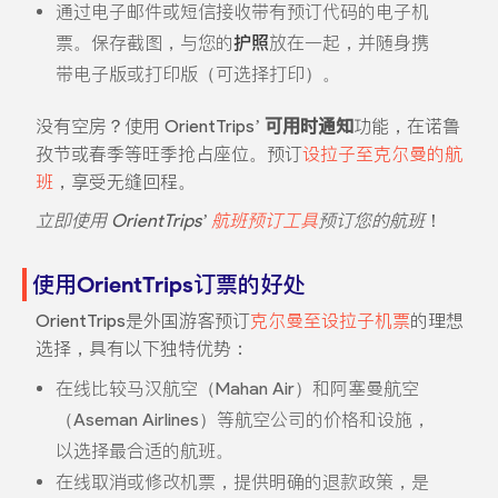
通过电子邮件或短信接收带有预订代码的电子机
票。保存截图，与您的
护照
放在一起，并随身携
带电子版或打印版（可选择打印）。
没有空房？使用 OrientTrips’
可用时通知
功能，在诺鲁
孜节或春季等旺季抢占座位。预订
设拉子至克尔曼的航
班
，享受无缝回程。
立即使用 OrientTrips’
航班预订工具
预订您的航班
！
使用OrientTrips订票的好处
OrientTrips是外国游客预订
克尔曼至设拉子机票
的理想
选择，具有以下独特优势：
在线比较马汉航空（Mahan Air）和阿塞曼航空
（Aseman Airlines）等航空公司的价格和设施，
以选择最合适的航班。
在线取消或修改机票，提供明确的退款政策，是