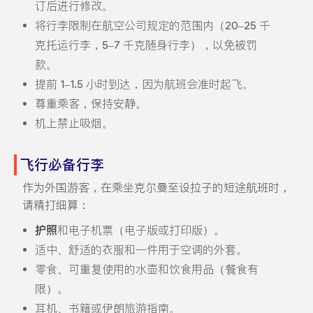
订后进行修改。
将行李限制在航空公司规定的范围内（20–25 千
克托运行李，5–7 千克随身行李），以免被罚
款。
提前 1–1.5 小时到达，因为航班会准时起飞。
尊重乘客，保持安静。
机上禁止吸烟。
飞行必备行李
作为外国游客，在乘坐克尔曼至设拉子的短途航班时，
请精打细算：
护照
和电子机票（电子版或打印版）。
适中、舒适的衣服和一件用于空调的外套。
零食、可重复使用的水壶和饮食用品（餐食有
限）。
耳机、书籍或伊朗旅游指南。