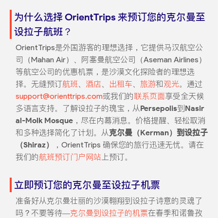
为什么选择 OrientTrips 来预订您的克尔曼至
设拉子航班？
OrientTrips是外国游客的理想选择，它提供马汉航空公
司（Mahan Air）、阿塞曼航空公司（Aseman Airlines）
等航空公司的优惠机票，是沙漠文化探险者的理想选
择。无缝预订
航班
、
酒店
、
出租车
、
旅游
和
观光
。通过
support@orienttrips.com
或我们的
联系页面
享受全天候
多语言支持。了解设拉子的瑰宝，从
Persepolis
到
Nasir
al-Molk Mosque
，尽在内幕消息。价格提醒、轻松取消
和多种选择简化了计划。从
克尔曼（Kerman）到设拉子
（Shiraz）
，OrientTrips 确保您的旅行迅速无忧。请在
我们的
航班预订门户网站
上预订。
立即预订您的克尔曼至设拉子机票
准备好从克尔曼壮丽的沙漠翱翔到设拉子诗意的灵魂了
吗？不要等待—
克尔曼到设拉子的机票
在春季和诺鲁孜