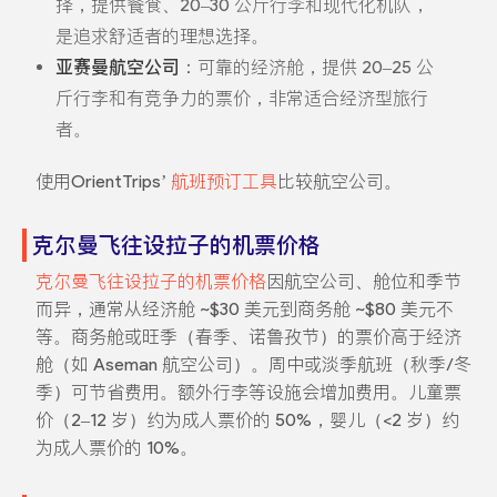
择，提供餐食、20–30 公斤行李和现代化机队，
是追求舒适者的理想选择。
亚赛曼航空公司
：可靠的经济舱，提供 20–25 公
斤行李和有竞争力的票价，非常适合经济型旅行
者。
使用OrientTrips’
航班预订工具
比较航空公司。
克尔曼飞往设拉子的机票价格
克尔曼飞往设拉子的机票价格
因航空公司、舱位和季节
而异，通常从经济舱 ~$30 美元到商务舱 ~$80 美元不
等。商务舱或旺季（春季、诺鲁孜节）的票价高于经济
舱（如 Aseman 航空公司）。周中或淡季航班（秋季/冬
季）可节省费用。额外行李等设施会增加费用。儿童票
价（2–12 岁）约为成人票价的 50%，婴儿（<2 岁）约
为成人票价的 10%。