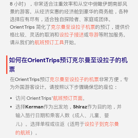
8 小时），非常适合注重效率和从空中俯瞰伊朗南部风
景的游客。从经济实惠的经济舱到豪华的商务舱，各种
选择应有尽有，适合独自探险者、家庭或团体。
OrientTrips 简化了
克尔曼至设拉子机票
的预订，提供价
格比较、灵活的取消和
设拉子接送
或
导游
等附加服务。
请从我们的
航班预订工具
开始。
如何在OrientTrips预订克尔曼至设拉子的机
票
在OrientTrips预订
克尔曼至设拉子的机票
非常方便，专
为外国游客设计。请按照以下步骤确保您的座位：
访问 OrientTrips’
航班预订页面
。
选择
Kerman
作为出发地，
Shiraz
作为目的地，并
输入旅行日期和乘客人数（成人、儿童、婴
儿）。选择单程或往返（适用于
设拉子到克尔曼
的航班
）。