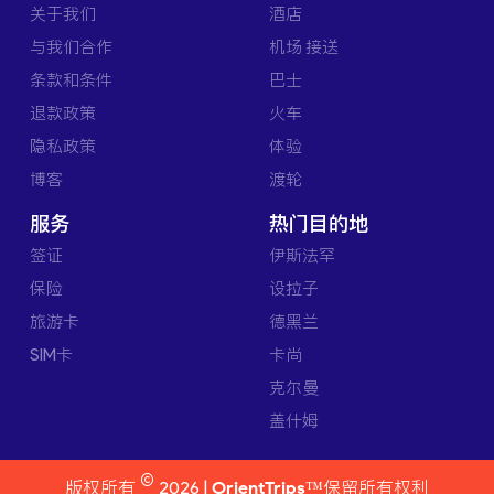
关于我们
酒店
与我们合作
机场 接送
条款和条件
巴士
退款政策
火车
隐私政策
体验
博客
渡轮
服务
热门目的地
签证
伊斯法罕
保险
设拉子
旅游卡
德黑兰
SIM卡
卡尚
克尔曼
盖什姆
©
版权所有
2026 |
OrientTrips™
保留所有权利