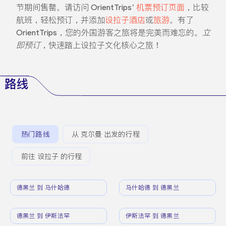
节期间售罄。请访问 OrientTrips’
机票预订页面
，比较
航班，轻松预订，并添加
设拉子酒店
或
旅游
。有了
OrientTrips，您的外国游客之旅将是完美而难忘的。
立
即预订
，快速踏上设拉子文化核心之旅！
路线
热门路线
从 克尔曼 出发的行程
前往 设拉子 的行程
德黑兰 到 马什哈德
马什哈德 到 德黑兰
德黑兰 到 伊斯法罕
伊斯法罕 到 德黑兰