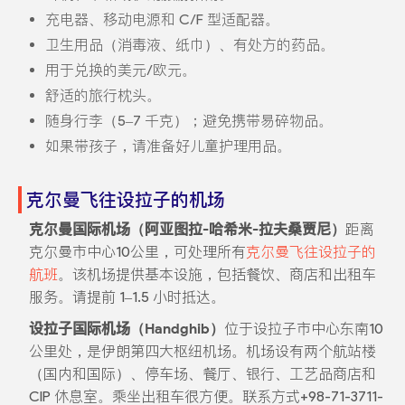
充电器、移动电源和 C/F 型适配器。
卫生用品（消毒液、纸巾）、有处方的药品。
用于兑换的美元/欧元。
舒适的旅行枕头。
随身行李（5–7 千克）；避免携带易碎物品。
如果带孩子，请准备好儿童护理用品。
克尔曼飞往设拉子的机场
克尔曼国际机场（阿亚图拉-哈希米-拉夫桑贾尼）
距离
克尔曼市中心10公里，可处理所有
克尔曼飞往设拉子的
航班
。该机场提供基本设施，包括餐饮、商店和出租车
服务。请提前 1–1.5 小时抵达。
设拉子国际机场（Handghib）
位于设拉子市中心东南10
公里处，是伊朗第四大枢纽机场。机场设有两个航站楼
（国内和国际）、停车场、餐厅、银行、工艺品商店和
CIP 休息室。乘坐出租车很方便。联系方式+98-71-3711-