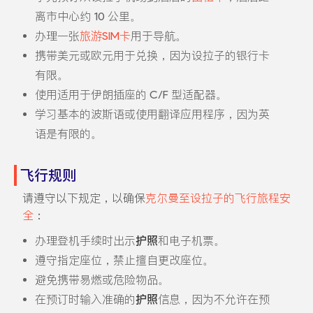
离市中心约 10 公里。
办理一张
旅游SIM卡
用于导航。
携带美元或欧元用于兑换，因为设拉子的银行卡
有限。
使用适用于伊朗插座的 C/F 型适配器。
学习基本的波斯语或使用翻译应用程序，因为英
语是有限的。
飞行规则
请遵守以下规定，以确保
克尔曼至设拉子的飞行旅程安
全
：
办理登机手续时出示
护照
和电子机票。
遵守指定座位，禁止擅自更改座位。
避免携带易燃或危险物品。
在预订时输入准确的
护照
信息，因为不允许在预