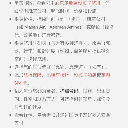
单击“搜索”查看可用的
克尔曼至设拉子航班
，详
细说明航空公司、起飞时间、价格和设施。
根据价格、持续时间（约 1 小时）、航空公司
（如 Mahan Air、Aseman Airlines）或舱位（经济
舱、公务舱）进行筛选。
根据航班时刻表（每天有多种选择）、服务（餐
饮、行李）和舒适度（例如，商务舱可提供额外
空间）选择航班。
选择您的座位偏好（靠窗、靠走道）（如有）。
添加
旅行保险
、
出租车接送
、
设拉子酒店
或
旅游
SIM 卡
。
输入每位旅客的全名、
护照号码
、国籍、出生日
期、性别和联系方式。可选择创建帐户，加快今
后预订的速度。
查看详情、申请折扣并通过国际卡友好网关安全
支付。