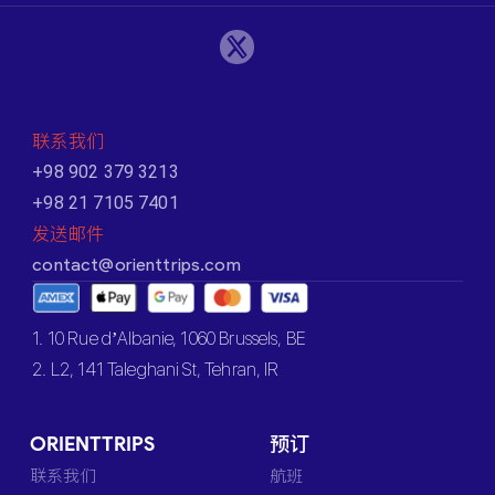
联系我们
+98 902 379 3213
+98 21 7105 7401
发送邮件
contact@orienttrips.com
1. 10 Rue d’Albanie, 1060 Brussels, BE
2. L2, 141 Taleghani St, Tehran, IR
ORIENTTRIPS
预订
联系我们
航班