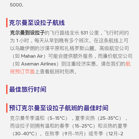
5000.
克尔曼至设拉子航线
克尔曼到设拉子
的飞行路线全长 531 公里，飞行时间约
为 1 小时，每天从早到晚有多个班次。在这条航线上可
以鸟瞰伊朗的沙漠平原和扎格罗斯山麓。高级航空公司
（如 Mahan Air）可能会提供额外服务，而廉价航空公司
（如 Aseman Airlines）则注重经济实惠。请在我们的
航
班预订页面
上查看航班时刻表。
最佳旅行时间
预订克尔曼至设拉子航班的最佳时间
克尔曼冬季温和（5–15°C），夏季炎热（25–35°C），
而设拉子则拥有温和的春季（15–25°C）和炎热的夏季
（30–40°C）。在秋季（9月–11月）或冬季（12月–2