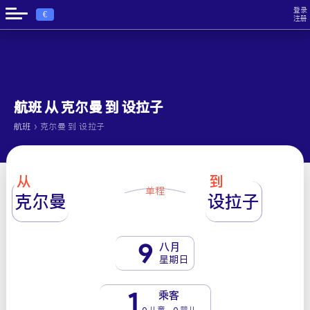
登录
€
注册
航班 从 克尔曼 到 设拉子
›
航班
克尔曼 到 设拉子
从
到
单程
克尔曼
设拉子
9
八月
星期日
1
乘客
0 儿童 - 0 婴儿