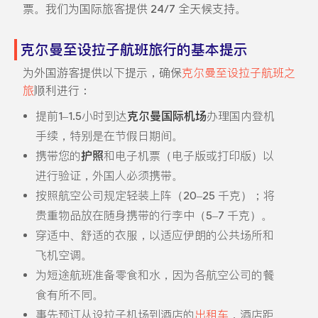
票。我们为国际旅客提供 24/7 全天候支持。
克尔曼至设拉子航班旅行的基本提示
为外国游客提供以下提示，确保
克尔曼至设拉子航班之
旅
顺利进行：
提前1–1.5小时到达
克尔曼国际机场
办理国内登机
手续，特别是在节假日期间。
携带您的
护照
和电子机票（电子版或打印版）以
进行验证，外国人必须携带。
按照航空公司规定轻装上阵（20–25 千克）；将
贵重物品放在随身携带的行李中（5–7 千克）。
穿适中、舒适的衣服，以适应伊朗的公共场所和
飞机空调。
为短途航班准备零食和水，因为各航空公司的餐
食有所不同。
事先预订从设拉子机场到酒店的
出租车
，酒店距