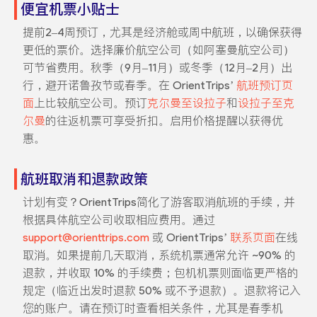
便宜机票小贴士
提前2–4周预订，尤其是经济舱或周中航班，以确保获得
更低的票价。选择廉价航空公司（如阿塞曼航空公司）
可节省费用。秋季（9月–11月）或冬季（12月–2月）出
行，避开诺鲁孜节或春季。在 OrientTrips’
航班预订页
面
上比较航空公司。预订
克尔曼至设拉子
和
设拉子至克
尔曼
的往返机票可享受折扣。启用价格提醒以获得优
惠。
航班取消和退款政策
计划有变？OrientTrips简化了游客取消航班的手续，并
根据具体航空公司收取相应费用。通过
support@orienttrips.com
或 OrientTrips’
联系页面
在线
取消。如果提前几天取消，系统机票通常允许 ~90% 的
退款，并收取 10% 的手续费；包机机票则面临更严格的
规定（临近出发时退款 50% 或不予退款）。退款将记入
您的账户。请在预订时查看相关条件，尤其是春季机