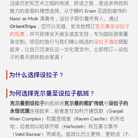
这座历史和艺术之城的快速、舒适之旅，是追求传统和
魅力的旅客的理想选择。从宁静的 Eram 花园到雄伟的
Nasir al-Molk 清真寺，设拉子吸引着所有人。通过
OrientTrips
，您可以无缝、安全地预订
克尔曼至设拉子
的机票
，并可获得全天候多语言支持，专为国际游客量
身定制。将您的旅行与我们精心挑选的
设拉子酒店
搭配
起来，让自己沉浸在这一文化瑰宝中。立即预订—设拉
子的春天很快就会客满！
为什么选择设拉子？
为何选择克尔曼至设拉子航班？
克尔曼到设拉子
的航班将
克尔曼的粗犷传统
与
设拉子的
永恒优雅
连接起来，前者是甘加利汗建筑群（Ganjali
Khan Complex）和雷恩城堡（Rayen Castle）的所在
地，后者则以哈菲齐耶（Hafezieh）和瓦基尔集市
（Vakil Bazaar）而闻名。航班比巴士更快、更舒适（7–