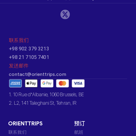
联系我们
+98 902 379 3213
+98 21 7105 7401
发送邮件
contact@orienttrips.com
1. 10 Rue d’Albanie, 1060 Brussels, BE
2. L2, 141 Taleghani St, Tehran, IR
ORIENTTRIPS
预订
联系我们
航班