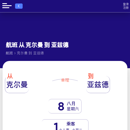
登录
€
注册
航班 从 克尔曼 到 亚兹德
›
航班
克尔曼 到 亚兹德
从
到
单程
克尔曼
亚兹德
8
八月
星期六
1
乘客
0 儿童 - 0 婴儿