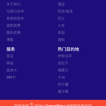
关于我们
酒店
与我们合作
机场 接送
条款和条件
巴士
退款政策
火车
隐私政策
体验
博客
渡轮
服务
热门目的地
签证
伊斯法罕
保险
设拉子
旅游卡
德黑兰
SIM卡
卡尚
克尔曼
盖什姆
©
版权所有
2026 |
OrientTrips™
保留所有权利