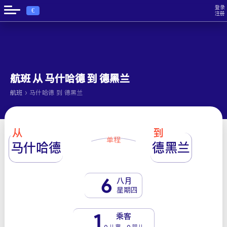
登录
€
注册
航班 从 马什哈德 到 德黑兰
›
航班
马什哈德 到 德黑兰
从
到
单程
马什哈德
德黑兰
6
八月
星期四
1
乘客
0 儿童 - 0 婴儿