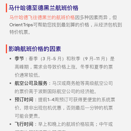
马什哈德至德黑兰航班价格
马什哈德飞往德黑兰的航班价格
因多种因素而异，但
OrientTrips可帮助您找到最划算的价格，从经济包机到
特价机票。
影响航班价格的因素
季节
：春季（3 月–5 月）和秋季（9 月–11 月）是
高峰期，需求会导致价格上涨。冬季和夏季的票
价通常较低。
航空公司及服务
：马汉或商务舱等高级航空公司
的票价高于波斯国际航空公司的经济舱。
预订时间
：提前1–4周预订可获得更便宜的系统票
价。除非出现包机优惠，否则最后一分钟的机票
可能会更贵。
飞行时间
：早上和晚上的航班价格较高；中午或