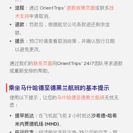
流程
：通过 OrientTrips’
退款政策页面
或联系
技
术支持
申请取消。
退款
：罚款后，根据航空公司条款退还剩余金
额。
提示
：预订时请查看取消政策，并确认旅行日期
以避免更改。
通过我们的
联系页面
向OrientTrips’ 24/7团队寻求退款
或重新安排的帮助。
乘坐马什哈德至德黑兰航班的基本提示
使用以下提示，让您的
马什哈德至德黑兰航班
无忧无
虑：
提早抵达
：在飞机起飞前 2 小时抵达
沙希德-哈希
米内贾德机场 (MHD)
。
托运行李
：经济舱允许托运15–25公斤的行李；预