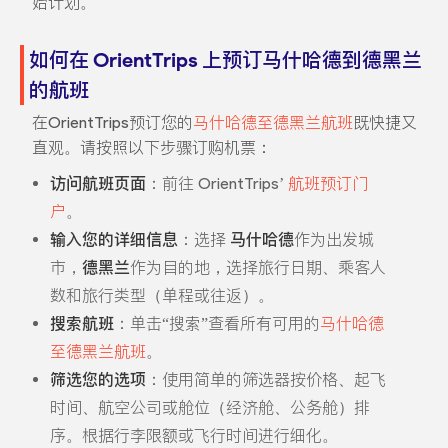
始计划。
如何在 OrientTrips 上预订马什哈德到德黑兰
的航班
在OrientTrips预订您的
马什哈德至德黑兰航班
既快捷又
直观。请按照以下步骤订购机票：
访问航班页面
：前往 OrientTrips’
航班预订门
户
。
输入您的详细信息
：选择
马什哈德
作为出发城
市，
德黑兰
作为目的地，选择旅行日期、乘客人
数和旅行类型（单程或往返）。
搜索航班
：单击“搜索”查看所有可用的
马什哈德
至德黑兰航班
。
筛选您的选项
：使用简单的筛选器按价格、起飞
时间、航空公司或舱位（经济舱、公务舱）排
序。根据行李限额或飞行时间进行细化。