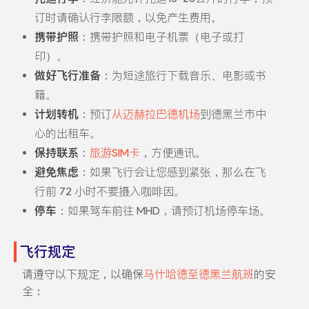
订时请确认行李限额，以免产生费用。
携带护照
：携带护照和电子机票（电子或打
印）。
做好飞行准备
：为短途旅行下载音乐、电影或书
籍。
计划转机
：预订
从迈赫拉巴德机场
到德黑兰市中
心的出租车。
保持联系
：
旅游SIM卡
，方便通讯。
避免焦虑
：如果飞行会让您感到紧张，那么在飞
行前 72 小时不要摄入咖啡因。
停车
：如果驾车前往 MHD，请预订机场停车场。
飞行规定
请遵守以下规定，以确保
马什哈德至德黑兰航班
的安
全：