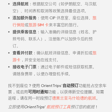
选择航班
：根据航空公司（如伊朗航空、马汉航
空）、时间表和取消等政策选择最佳选项。
添加额外服务
：使用 CIP 休息室、座位选择、
旅
行保险
或
旅游 SIM 卡
来丰富您的旅行。
提供乘客信息
：输入准确的详细信息（姓名、护
照号码、联系人）。注册账户以加快今后的预
订。
查看并付款
：确认航班详细信息、申请折扣或
旅
游卡
，并安全地在线支付。
接收电子门票
：通过电子邮件或短信获取机票。
请随身携带，以便办理登机手续。
找不到座位？使用 OrientTrips’
自动预订
功能抢占空余车
票，或启用
可用时通知
功能，以获得新空位提醒。如需
返程，请在同一时段预订
德黑兰至马什哈德的航班
。
立即使用OrientTrips’
航班预订工具
预订您的航班
！