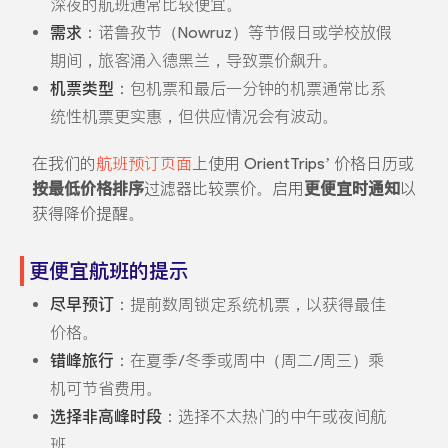
深夜的航班通常比较便宜。
需求
：诺鲁孜节（Nowruz）等节假日或学校放假
期间，旅客涌入德黑兰，导致票价飙升。
机票类型
：包机票和最后一分钟的机票通常比系
统性机票更实惠，但供应情况会有波动。
在我们的
航班预订页面
上使用 OrientTrips’ 价格日历或
按最低价格排序
过滤器比较票价。启用
更便宜时通知
以
获得降价提醒。
更便宜航班的提示
尽早预订
：提前数周锁定系统机票，以获得最佳
价格。
错峰旅行
：在夏季/冬季或周中（周二/周三）乘
机可节省费用。
选择非高峰时段
：选择不太热门的中午或夜间航
班。