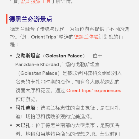
们的
航班搜索工具
了解详情。
德黑兰必游景点
德黑兰融合了传统与现代，为每位游客提供了不同的选
择。使用 OrientTrips’ 精选的
德黑兰体验
计划您的行
程：
戈勒斯坦宫（Golestan Palace）
：位于
Panzdah-e Khordad 广场的戈勒斯坦宫
（Golestan Palace）是被联合国教科文组织列入
名录的卡扎尔时期的杰作，拥有令人眼花缭乱的
镜面大厅和花园。通过
OrientTrips’ experiences
预订游览。
阿扎迪塔
：德黑兰标志性的自由象征，是在阿扎
迪广场拍照和傍晚参观的完美选择。
大巴扎
：位于德黑兰南部的大型集市，是购买香
料、地毯和当地特色商品的理想之地。营业时间