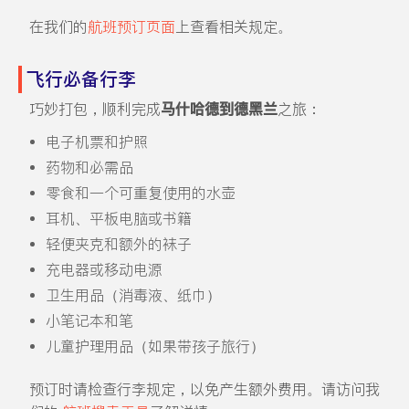
在我们的
航班预订页面
上查看相关规定。
飞行必备行李
巧妙打包，顺利完成
马什哈德到德黑兰
之旅：
电子机票和护照
药物和必需品
零食和一个可重复使用的水壶
耳机、平板电脑或书籍
轻便夹克和额外的袜子
充电器或移动电源
卫生用品（消毒液、纸巾）
小笔记本和笔
儿童护理用品（如果带孩子旅行）
预订时请检查行李规定，以免产生额外费用。请访问我