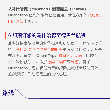
从
马什哈德（Mashhad）到德黑兰（Tehran）
，
OrientTrips 让您的旅行轻松自如。请在我们的
航班预订
门户网站
上预订。
立即预订您的马什哈德至德黑兰航班
准备好探索德黑兰的繁华街道和历史瑰宝了吗？不要等
待—
马什哈德飞往德黑兰的航班
很快就会售罄，尤其是
在旺季。请访问 OrientTrips’
航班预订页面
，比较票
价，轻松预订，并添加
德黑兰酒店
或
导游
。有了
OrientTrips，您在伊朗首都的探险之旅将会顺利开始。
立即预订
，飞往德黑兰的文化心脏！
路线