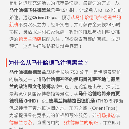
是到达这座充满活力的城市最快捷、最舒适的方式。从
马什哈德飞往德黑兰
只需1.5小时，让您免去10–12小时的
路途。通过
OrientTrips
，预订
从马什哈德飞往德黑兰的
航班
不费吹灰之力，经济实惠，并可获得全天候24小时
协助、灵活取消和独家优惠。将您的航班与我们精心挑
选的
德黑兰酒店
搭配入住，轻松探索首都的宝藏。立即
预订—这条热门线路很快就会客满！
为什么从马什哈德飞往德黑兰？
马什哈德至德黑兰
航线全长约 750 公里，是伊朗最繁忙
的航线之一，将
马什哈德神圣的伊玛目礼萨圣地
与
德黑
兰的政治和文化脉搏
紧密相连。无论您是出差、探亲还
是游览伊朗国家博物馆等景点，从
马什哈德哈希米内贾
德机场 (MHD)
飞往
德黑兰梅赫拉巴德机场 (THR)
都能确
保您神清气爽地抵达目的地。东方之旅（OrientTrips）
为您提供具有竞争力的价格和额外服务，如
机场接送
或
德黑兰导游
。查看可用的
飞往德黑兰的航班
，并立即开