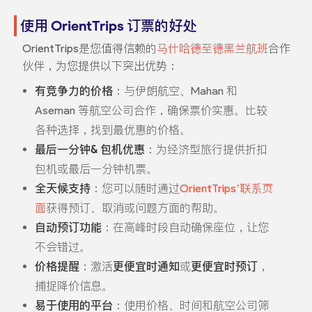
使用 OrientTrips 订票的好处
OrientTrips是您值得信赖的
马什哈德至德黑兰航班
合作
伙伴，为您提供以下突出优势：
有竞争力的价格
：与伊朗航空、Mahan 和
Aseman 等航空公司合作，确保票价实惠。比较
各种选择，找到最优惠的价格。
最后一分钟& 包机优惠
：为经济型旅行提供折扣
包机或最后一分钟机票。
全天候支持
：您可以随时通过
OrientTrips’联系页
面
获得预订、取消或问题方面的帮助。
自动预订功能
：在高峰时段自动确保座位，让您
不会错过。
价格提醒
：激活
更便宜时通知
或
更便宜时预订
，
捕捉降价信息。
易于使用的平台
：使用价格、时间和航空公司筛