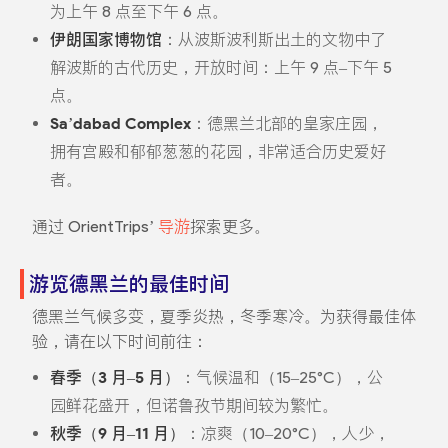
为上午 8 点至下午 6 点。
伊朗国家博物馆
：从波斯波利斯出土的文物中了
解波斯的古代历史，开放时间：上午 9 点–下午 5
点。
Sa’dabad Complex
：德黑兰北部的皇家庄园，
拥有宫殿和郁郁葱葱的花园，非常适合历史爱好
者。
通过 OrientTrips’
导游
探索更多。
游览德黑兰的最佳时间
德黑兰气候多变，夏季炎热，冬季寒冷。为获得最佳体
验，请在以下时间前往：
春季（3 月–5 月）
：气候温和（15–25°C），公
园鲜花盛开，但诺鲁孜节期间较为繁忙。
秋季（9 月–11 月）
：凉爽（10–20°C），人少，