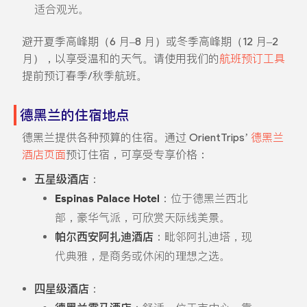
适合观光。
避开夏季高峰期（6 月–8 月）或冬季高峰期（12 月–2
月），以享受温和的天气。请使用我们的
航班预订工具
提前预订春季/秋季航班。
德黑兰的住宿地点
德黑兰提供各种预算的住宿。通过 OrientTrips’
德黑兰
酒店页面
预订住宿，可享受专享价格：
五星级酒店
：
Espinas Palace Hotel
：位于德黑兰西北
部，豪华气派，可欣赏天际线美景。
帕尔西安阿扎迪酒店
：毗邻阿扎迪塔，现
代典雅，是商务或休闲的理想之选。
四星级酒店
：