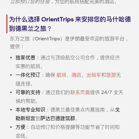
立即预订您的住宿
，为您的航班搭配完美的酒店。
为什么选择 OrientTrips 来安排您的马什哈德
到德黑兰之旅？
东方之旅（OrientTrips）是伊朗最受欢迎的旅游平台，
提供：
独家优惠
：通过与顶级航空公司合作，提供经济
实惠的航班。
一体化预订
：确保
航班
、
酒店
、
出租车
和
旅游
无
缝连接。
可靠的支持
：通过我们的
联系页面
提供 24/7 全天
候的帮助。
本地专业知识
：德黑兰最佳景点内幕指南，从
戈
勒斯坦宫
到
萨达巴德建筑群
。
方便
：自动预订和价格提醒等功能节省了时间和
金钱。