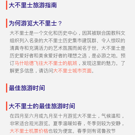
大不里士旅游指南
为何游览大不里士？
大不里士是一个文化和历史中心，因其被联合国教科文
组织列入名录的大不里士历史集市建筑群、令人惊叹的
清真寺和充满活力的艺术氛围而闻名于世。大不里士是
历史爱好者和美食爱好者的理想之选，是必游之地。预
订
马什哈德飞往大不里士的航班
，发现这里的魅力。了
解更多信息，请访问
大不里士城市页面
。
最佳旅游时间
大不里士的最佳旅游时间
在四月至六月或九月至十月游览大不里士，气候温和，
非常适合观光游览。夏季温暖如春，冬季则较为安静，
大不里士机票价格
也较为便宜。春季则有诺鲁孜节