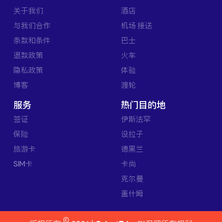
关于我们
酒店
与我们合作
机场 接送
条款和条件
巴士
退款政策
火车
隐私政策
体验
博客
渡轮
服务
热门目的地
签证
伊斯法罕
保险
设拉子
旅游卡
德黑兰
SIM卡
卡尚
克尔曼
盖什姆