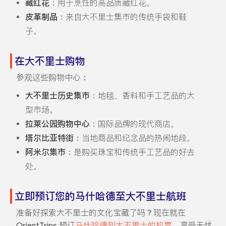
藏红花
：用于烹饪的高品质藏红花。
皮革制品
：来自大不里士集市的传统手袋和鞋
子。
在大不里士购物
参观这些购物中心：
大不里士历史集市
：地毯、香料和手工艺品的大
型市场。
拉莱公园购物中心
：国际品牌的现代商店。
塔尔比亚特街
：当地商品和纪念品的热闹地段。
阿米尔集市
：是购买珠宝和传统手工艺品的好去
处。
立即预订您的马什哈德至大不里士航班
准备好探索大不里士的文化宝藏了吗？现在就在
OrientTrips 预订
马什哈德到大不里士的机票
，享受无忧