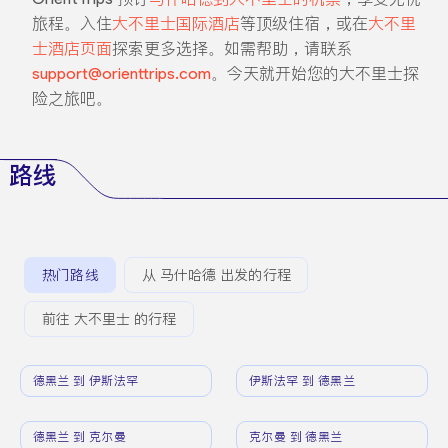
旅程。入住
大不里士国际酒店
等顶级住宿，或在
大不里
士酒店页面
探索更多选择。如需帮助，请联系
support@orienttrips.com
。今天就开始您的大不里士探
险之旅吧。
路线
热门路线
从 马什哈德 出发的行程
前往 大不里士 的行程
德黑兰 到 伊斯法罕
伊斯法罕 到 德黑兰
德黑兰 到 克尔曼
克尔曼 到 德黑兰