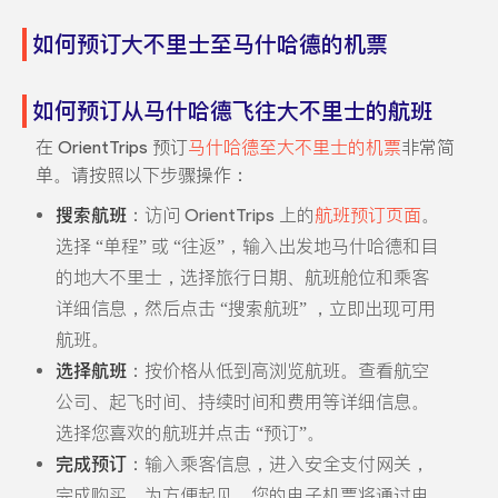
如何预订大不里士至马什哈德的机票
如何预订从马什哈德飞往大不里士的航班
在 OrientTrips 预订
马什哈德至大不里士的机票
非常简
单。请按照以下步骤操作：
搜索航班
：访问 OrientTrips 上的
航班预订页面
。
选择 “单程” 或 “往返”，输入出发地马什哈德和目
的地大不里士，选择旅行日期、航班舱位和乘客
详细信息，然后点击 “搜索航班” ，立即出现可用
航班。
选择航班
：按价格从低到高浏览航班。查看航空
公司、起飞时间、持续时间和费用等详细信息。
选择您喜欢的航班并点击 “预订”。
完成预订
：输入乘客信息，进入安全支付网关，
完成购买。为方便起见，您的电子机票将通过电