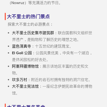
（Nowruz）等充满活力的节日。
大不里士的热门景点
探索大不里士的必游景点：
大不里士历史集市建筑群
：联合国教科文组织世
界遗产，是购物和了解历史的理想之地。
蓝色清真寺
：十五世纪的建筑瑰宝。
El Goli 公园
：公园风景优美，中央有一个湖泊，
是休闲放松的好去处。
阿塞拜疆博物馆
：展示该地区丰富的历史和文
物。
坎多万村
：附近的岩石村拥有独特的洞穴住宅。
大不里士宪法馆
：一座纪念伊朗宪政革命的博物
馆。