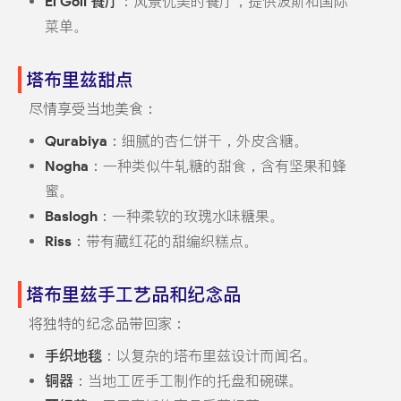
El Goli 餐厅
：风景优美的餐厅，提供波斯和国际
菜单。
塔布里兹甜点
尽情享受当地美食：
Qurabiya
：细腻的杏仁饼干，外皮含糖。
Nogha
：一种类似牛轧糖的甜食，含有坚果和蜂
蜜。
Baslogh
：一种柔软的玫瑰水味糖果。
Riss
：带有藏红花的甜编织糕点。
塔布里兹手工艺品和纪念品
将独特的纪念品带回家：
手织地毯
：以复杂的塔布里兹设计而闻名。
铜器
：当地工匠手工制作的托盘和碗碟。