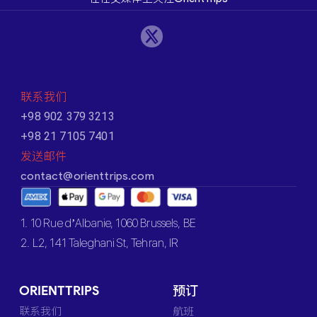
联系我们
+98 902 379 3213
+98 21 7105 7401
发送邮件
contact@orienttrips.com
1. 10 Rue d’Albanie, 1060 Brussels, BE
2. L2, 141 Taleghani St, Tehran, IR
ORIENTTRIPS
预订
联系我们
航班