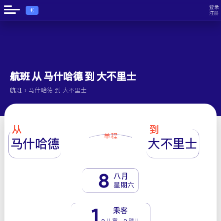
登录
€
注册
航班 从 马什哈德 到 大不里士
›
航班
马什哈德 到 大不里士
从
到
单程
马什哈德
大不里士
8
八月
星期六
1
乘客
0 儿童 - 0 婴儿