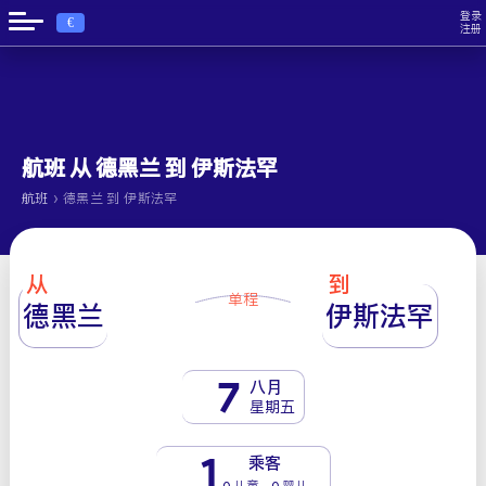
登录
€
注册
航班 从 德黑兰 到 伊斯法罕
›
航班
德黑兰 到 伊斯法罕
从
到
单程
德黑兰
伊斯法罕
7
八月
星期五
1
乘客
0 儿童 - 0 婴儿