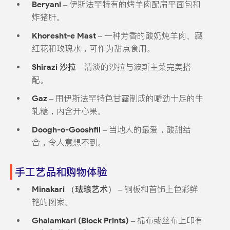
Beryani
– 伊斯法罕特有的烤羊肉配扁平面包和
炸猪肝。
Khoresht-e Mast
– 一种芳香的酸奶炖羊肉、藏
红花和玫瑰水，可作为甜点食用。
Shirazi 沙拉
– 清淡的沙拉与波斯主菜完美搭
配。
Gaz
– 用伊斯法罕特色甘露制成的嚼劲十足的牛
轧糖，内含开心果。
Doogh-o-Gooshfil
– 当地人的最爱，酸甜结
合，令人意想不到。
手工艺品和购物体验
Minakari （珐琅艺术）
– 铜板和首饰上色彩鲜
艳的图案。
Ghalamkari (Block Prints)
– 棉布或丝布上印有