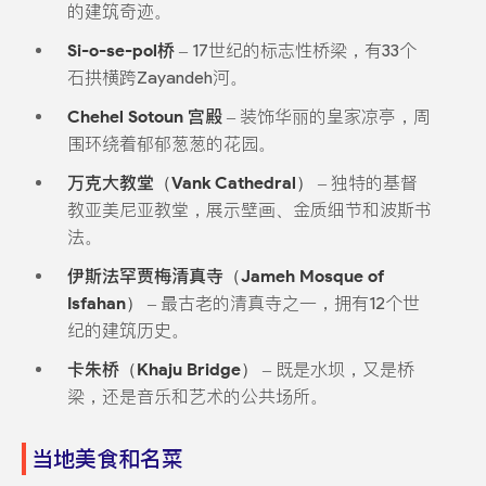
的建筑奇迹。
Si-o-se-pol桥
– 17世纪的标志性桥梁，有33个
石拱横跨Zayandeh河。
Chehel Sotoun 宫殿
– 装饰华丽的皇家凉亭，周
围环绕着郁郁葱葱的花园。
万克大教堂（Vank Cathedral）
– 独特的基督
教亚美尼亚教堂，展示壁画、金质细节和波斯书
法。
伊斯法罕贾梅清真寺（Jameh Mosque of
Isfahan）
– 最古老的清真寺之一，拥有12个世
纪的建筑历史。
卡朱桥（Khaju Bridge）
– 既是水坝，又是桥
梁，还是音乐和艺术的公共场所。
当地美食和名菜