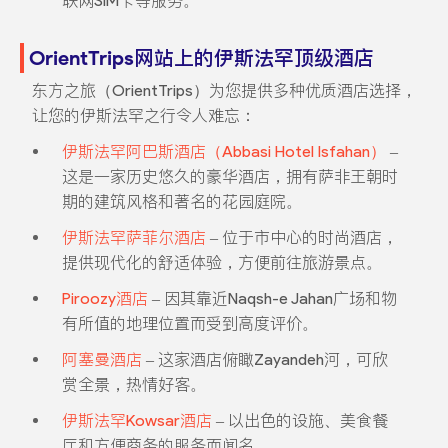
联网SIM卡等服务。
OrientTrips网站上的伊斯法罕顶级酒店
东方之旅（OrientTrips）为您提供多种优质酒店选择，
让您的伊斯法罕之行令人难忘：
伊斯法罕阿巴斯酒店（Abbasi Hotel Isfahan）
–
这是一家历史悠久的豪华酒店，拥有萨非王朝时
期的建筑风格和著名的花园庭院。
伊斯法罕萨菲尔酒店
– 位于市中心的时尚酒店，
提供现代化的舒适体验，方便前往旅游景点。
Piroozy酒店
– 因其靠近Naqsh-e Jahan广场和物
有所值的地理位置而受到高度评价。
阿塞曼酒店
– 这家酒店俯瞰Zayandeh河，可欣
赏全景，热情好客。
伊斯法罕Kowsar酒店
– 以出色的设施、美食餐
厅和方便商务的服务而闻名。