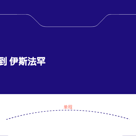
 到 伊斯法罕
单程