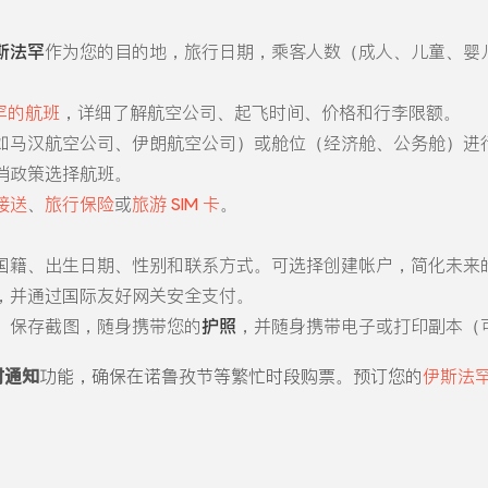
斯法罕
作为您的目的地，旅行日期，乘客人数（成人、儿童、婴
罕的航班
，详细了解航空公司、起飞时间、价格和行李限额。
如马汉航空公司、伊朗航空公司）或舱位（经济舱、公务舱）进
消政策选择航班。
接送
、
旅行保险
或
旅游 SIM 卡
。
国籍、出生日期、性别和联系方式。可选择创建帐户，简化未来
，并通过国际友好网关安全支付。
。保存截图，随身携带您的
护照
，并随身携带电子或打印副本（
时通知
功能，确保在诺鲁孜节等繁忙时段购票。预订您的
伊斯法