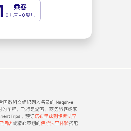
1
乘客
0 儿童 - 0 婴儿
科文组织列入名录的 Naqsh-e
12 小时的车程。飞行是游客、商务旅客或家
ntTrips，预订
塔布里兹到伊斯法罕
罕酒店
或精心策划的
伊斯法罕体验
搭配