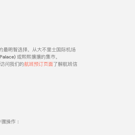
的最明智选择。从大不里士国际机场
Palace) 或熙熙攘攘的集市。
访问我们的
航班预订页面
了解航班信
步骤操作：