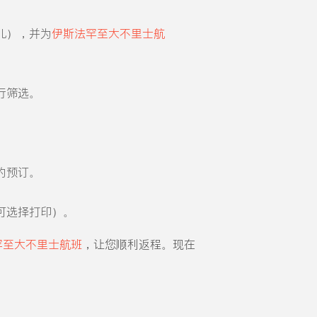
儿），并为
伊斯法罕至大不里士航
行筛选。
的预订。
可选择打印）。
罕至大不里士航班
，让您顺利返程。现在