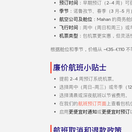
预订时间
：早期预订（2–4 周）
季节
：诺鲁孜节、春季（3 月–5 
航空公司及舱位
：Mahan 的商务
飞行时间
：周中（周日和周三）或
机票类型
：包机票更实惠，但灵活
根据舱位和季节，价格从 ~€35–€110
廉价航班小贴士
提前 2–4 周预订系统机票。
选择周中（周日–周三）或冬季（12 
选择清晨或深夜航班以节省费用。
在我们的
航班预订页面
上查看包机
启用
更便宜时通知
或
更便宜时预订
航班取消和退款政策