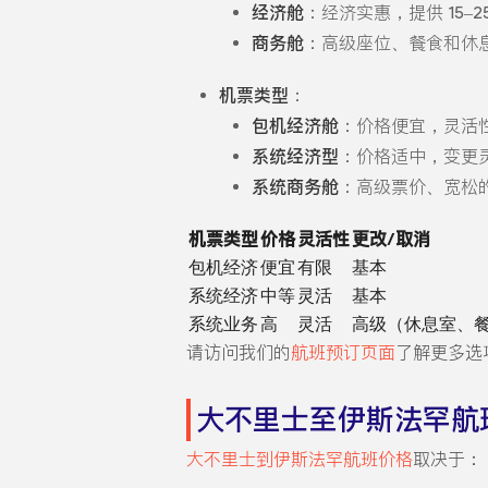
经济舱
：经济实惠，提供 15–
商务舱
：高级座位、餐食和休
机票类型
：
包机经济舱
：价格便宜，灵活
系统经济型
：价格适中，变更
系统商务舱
：高级票价、宽松
机票类型
价格
灵活性
更改/取消
包机经济
便宜
有限
基本
系统经济
中等
灵活
基本
系统业务
高
灵活
高级（休息室、
请访问我们的
航班预订页面
了解更多选
大不里士至伊斯法罕航
大不里士到伊斯法罕航班价格
取决于：