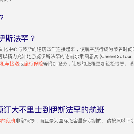
？
伊斯法罕？
文化中心与波斯的建筑杰作连接起来，使航空旅行成为节省时间
您可以精力充沛地游览伊斯法罕的谢赫尔索图恩宫 (Chehel Sotoun 
租车接送
或
旅行保险
等附加服务，让您的旅程更加轻松惬意。请
ps 上预订大不里士到伊斯法罕的航班
罕的航班
非常快捷，而且是为国际旅客量身定制的。请按照以下
。