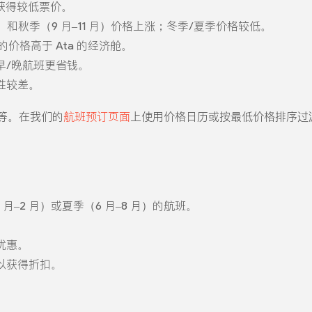
可获得较低票价。
月）和秋季（9 月–11 月）价格上涨；冬季/夏季价格较低。
舱的价格高于 Ata 的经济舱。
早/晚航班更省钱。
性较差。
 不等。在我们的
航班预订页面
上使用价格日历或按最低价格排序过
月–2 月）或夏季（6 月–8 月）的航班。
优惠。
以获得折扣。