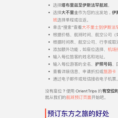
选择
塔布里兹至伊斯法罕航班
。
选择
大不里士
作为您的出发地，
伊
班
选择单程或往返。
单击“搜索”查看
大不里士到伊斯法
根据价格、航班时间、航空公司（
根据时间表、航空公司、行李或取
添加额外功能，如座位选择、
机场
输入每位旅客的姓名和地址。
输入每位游客的全名、
护照号码
、
查看详细信息、申请折扣或
旅游卡
通过电子邮件或短信接收电子机票
没有座位？使用 OrientTrips 的
有空位
就从我们的
航班预订页面
开始吧。
预订东方之旅的好处