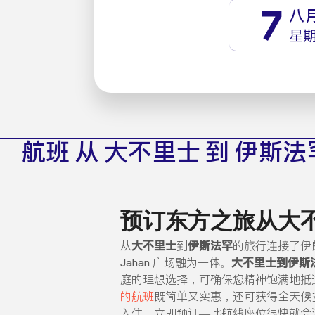
7
八
星
航班 从 大不里士 到 伊斯法
预订东方之旅从大
从
大不里士
到
伊斯法罕
的旅行连接了伊
Jahan 广场融为一体。
大不里士到伊斯
庭的理想选择，可确保您精神饱满地抵达伊斯法罕
的航班
既简单又实惠，还可获得全天候
入住。立即预订—此航线座位很快就会