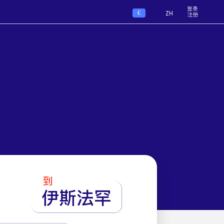
登录
€
ZH
注册
到
伊斯法罕