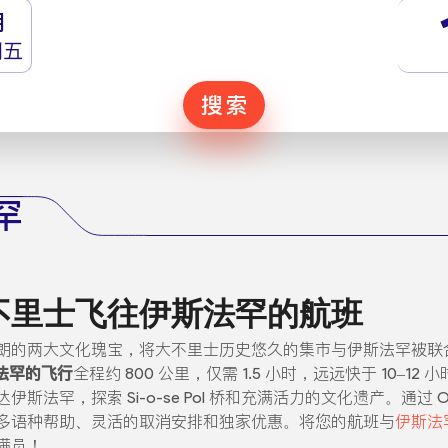
月
期五
搜索
罕
不里士飞往伊斯法罕的航班
朗的两大文化瑰宝，将大不里士历史悠久的集市与伊斯法罕被联合国教
法罕的飞行
全程约 800 公里，仅需 1.5 小时，远远快于 10–
，探索 Si-o-se Pol 桥和充满活力的文化遗产。通过 Orie
多语种帮助、灵活的取消安排和独家优惠。将您的航班与
伊斯法
满员！