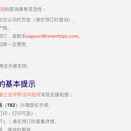
班
的取消具有灵活性：
航空公司的罚金（请在预订时查询）。
严格。
预订，或联系
support@orienttrips.com
。
扣除一定费用。
得全天候支持。
的基本提示
里士至伊斯法罕航班
实现无缝衔接：
（TBZ）
办理登机手续。
打印；打印可选）。
 公斤）；请在预订时查看详情。
适、得体的服装。