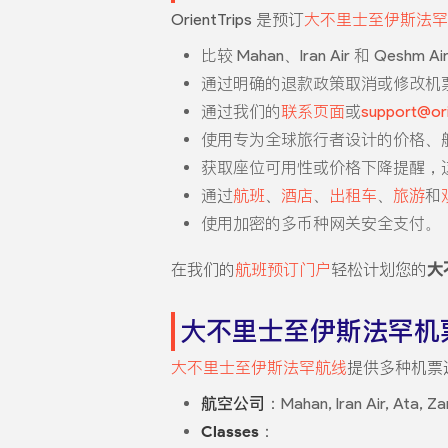
OrientTrips 是预订
大不里士至伊斯法罕
比较 Mahan、Iran Air 和 Q
通过明确的退款政策取消或修改机
通过我们的
联系页面
或
support@ori
使用专为全球旅行者设计的价格、
获取座位可用性或价格下降提醒，
通过
航班
、
酒店
、
出租车
、
旅游
和
使用加密的多币种网关安全支付。
在我们的
航班预订门户
轻松计划您的
大
大不里士至伊斯法罕机
大不里士至伊斯法罕航线
提供多种机票
航空公司
：Mahan, Iran Air, Ata, Za
Classes
：