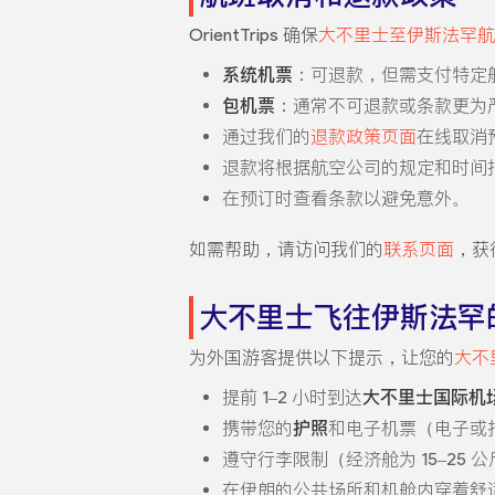
OrientTrips 确保
大不里士至伊斯法罕航
系统机票
：可退款，但需支付特定
包机票
：通常不可退款或条款更为
通过我们的
退款政策页面
在线取消
退款将根据航空公司的规定和时间
在预订时查看条款以避免意外。
如需帮助，请访问我们的
联系页面
，获
大不里士飞往伊斯法罕
为外国游客提供以下提示，让您的
大不
提前 1–2 小时到达
大不里士国际机场
携带您的
护照
和电子机票（电子或
遵守行李限制（经济舱为 15–25
在伊朗的公共场所和机舱内穿着舒