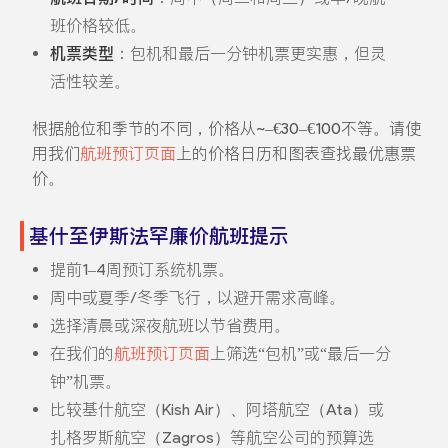
班价格较低。
机票类型
：包机和最后一分钟机票更实惠，但灵
活性较差。
根据舱位和季节的不同，价格从~–€30–€100不等。请使
用我们
航班预订页面
上的价格日历和图表查找最优惠票
价。
基什至伊斯法罕廉价航班提示
提前1–4周预订系统机票。
周中或夏季/冬季飞行，以避开需求高峰。
选择清晨或深夜航班以节省费用。
在我们的
航班预订页面
上筛选“包机”或“最后一分
钟”机票。
比较基什航空（Kish Air）、阿塔航空（Ata）或
扎格罗斯航空（Zagros）等航空公司的预算选