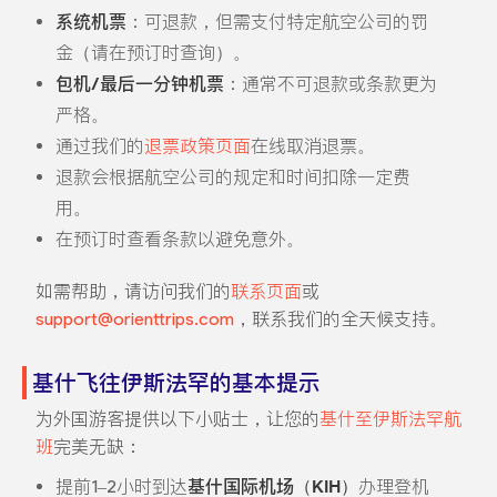
系统机票
：可退款，但需支付特定航空公司的罚
金（请在预订时查询）。
包机/最后一分钟机票
：通常不可退款或条款更为
严格。
通过我们的
退票政策页面
在线取消退票。
退款会根据航空公司的规定和时间扣除一定费
用。
在预订时查看条款以避免意外。
如需帮助，请访问我们的
联系页面
或
support@orienttrips.com
，联系我们的全天候支持。
基什飞往伊斯法罕的基本提示
为外国游客提供以下小贴士，让您的
基什至伊斯法罕航
班
完美无缺：
提前1–2小时到达
基什国际机场（KIH）
办理登机