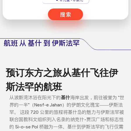
搜索
航班 从 基什 到 伊斯法罕
预订东方之旅从基什飞往伊
斯法罕的航班
从波斯湾沐浴在阳光下的
基什
海岸出发，前往被誉为 "世
界的一半"（Nesf-e Jahan）的伊朗文化瑰宝——伊斯法
罕。 这段 720 公里的旅程将基什岛的魅力与伊斯法罕被
联合国教科文组织列入名录的纳克什-贾汉广场和标志性
的 Si-o-se Pol 桥融为一体。基什到伊斯法罕的飞行仅需