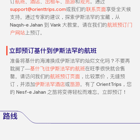
订
航班
、
酒店
、
出租车
、
旅游
和
观光
。通过
support@orienttrips.com
或我们的
联系页面
享受全天候
支持。通过专家的建议，探索伊斯法罕的宝藏，从
Naqsh-e Jahan 到 Vank 大教堂。请在我们的
航班预订门
户网站
上预订。
立即预订基什到伊斯法罕的航班
准备将基什的海滩换成伊斯法罕的灿烂文化吗？不要再
耽搁了—
基什飞往伊斯法罕的航班
在旺季很快就会售
罄。请访问我们的
航班预订页面
，比较票价，无缝预
订，并添加
伊斯法罕酒店
或
旅游
。有了 OrientTrips，您
的 Nesf-e Jahan 之旅将变得轻松而难忘。立即预订！
路线