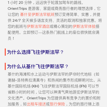
1 小时 20 分钟，远远快于轮渡加驾车的路线。
OrientTrips 是游客、家庭或商务旅行者的理想选择，它
让您的
基什至伊斯法罕航班
预订变得简单、实惠，并提
供 24/7 全天候多语言支持、灵活的取消和独家优惠。将
您的航班与
伊斯法罕酒店
或精心策划的
伊斯法罕体验
搭
配使用。立即预订—这条热门航线上的座位很快就会满
员！
为什么选择飞往伊斯法罕？
为什么从基什飞往伊斯法罕？
基什的海滩和水上运动与伊斯法罕的萨非时代地标（如
谢赫-洛特弗拉清真寺）和热闹的集市形成鲜明对比。从
基什国际机场 (KIH) 飞往伊斯法罕国际机场 (IFN) 可以节
省数小时的时间，让您可以神清气爽地游览伊斯法罕的
文化遗产。OrientTrips 为您提供具有竞争力的票价和附
加服务，如
出租车接送
或
旅行保险
，为您的旅行锦上添