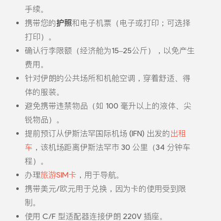
手续。
携带您的
护照
和电子机票（电子或打印；可选择
打印）。
确认行李限额（经济舱为15–25公斤），以免产生
费用。
针对伊朗的公共场所和机舱空调，穿着舒适、得
体的服装。
避免携带违禁物品（如 100 毫升以上的液体、尖
锐物品）。
提前预订从伊斯法罕国际机场 (IFN) 出发的
出租
车
，该机场距离伊斯法罕市 30 公里（34 分钟车
程）。
办理
旅游SIM卡
，用于导航。
携带美元/欧元用于兑换，因为卡的使用受到限
制。
使用 C/F 型适配器连接伊朗 220V 插座。