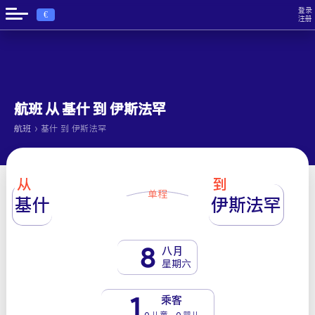
登录
€
注册
航班 从 基什 到 伊斯法罕
›
航班
基什 到 伊斯法罕
从
到
单程
基什
伊斯法罕
8
八月
星期六
1
乘客
0 儿童 - 0 婴儿