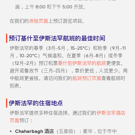
画，上午 8:00 和下午 5:00 开放。
在我们的
体验页面
上预订游览项目。
预订基什至伊斯法罕航班的最佳时间
伊斯法罕的春季（3月–5月，15–25°C）和秋季（9月–11
月，10–20°C）气候温和。在夏季（6月–8月）或冬季
（12月–2月）预订机票
基什到伊斯法罕的航班
更便宜。
避开诺鲁孜节（三月–四月），票价更低，人流更少。周
中航班更省钱。请访问我们的
航班预订页面
查看航班时
刻表。
伊斯法罕的住宿地点
伊斯法罕提供多种住宿选择。通过我们的
伊斯法罕酒店
页面
预订：
Chaharbagh 酒店
（五星级）：豪华，位于市中