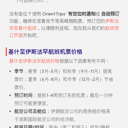
（可选择打印）。
没有座位？使用 OrientTrips’
有空位时通知
或
自动预订
功能，确保在诺鲁孜节等高峰期购票。预订您的
伊斯法
罕至基什航班
，以便顺利返程。现在就从我们的
航班预
订页面
开始吧。
基什至伊斯法罕航班机票价格
基什至伊斯法罕航班价格
根据以下因素有所不同：
季节
：春季（3月–5月）和秋季（9月–11月）提高
票价；夏季（6月–8月）和冬季（12月–2月）节省
票价。
预订时间
：提前1–4周预订系统机票；最后一分钟
预订可能更便宜。
航空公司及舱位
：伊朗航空公司的商务舱价格高
于波斯国际航空公司的经济舱。
航班日期/时间
：周中（周二和周三）或早/晚航