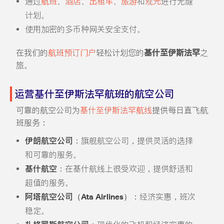
通过
航班
、
酒店
、
出租车
、
旅游
和
观光
进行无缝
计划。
使用加密的多币种网关安全支付。
在我们的
航班预订门户
轻松计划您的
基什至伊斯法罕
之
旅。
运营基什至伊斯法罕航班的航空公司
可靠的航空公司为
基什至伊斯法罕航线
提供每日直飞航
班服务：
伊朗航空公司
：旗舰航空公司，提供灵活的选择
和可靠的服务。
基什航空
：在基什航线上很受欢迎，提供舒适和
超值的服务。
阿塔航空公司（Ata Airlines）
：经济实惠，班次
稳定。