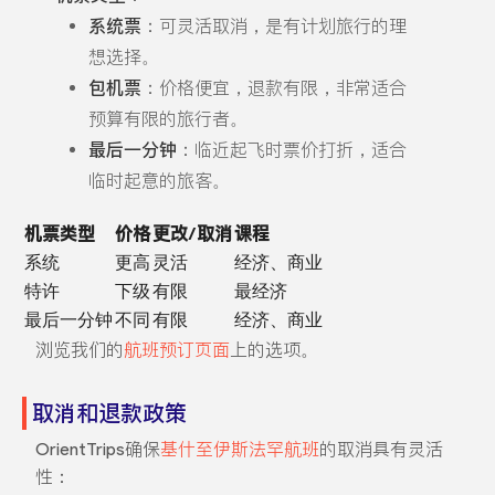
系统票
：可灵活取消，是有计划旅行的理
想选择。
包机票
：价格便宜，退款有限，非常适合
预算有限的旅行者。
最后一分钟
：临近起飞时票价打折，适合
临时起意的旅客。
机票类型
价格
更改/取消
课程
系统
更高
灵活
经济、商业
特许
下级
有限
最经济
最后一分钟
不同
有限
经济、商业
浏览我们的
航班预订页面
上的选项。
取消和退款政策
OrientTrips确保
基什至伊斯法罕航班
的取消具有灵活
性：