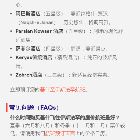
心。
阿巴斯酒店
（五星级）：靠近纳格什-贾汉
（Naqsh-e Jahan），历史悠久，格调高雅。
Parsian Kowsar 酒店
（五星级）：河畔的现代舒
适酒店。
萨菲尔酒店
（四星级）：舒适，靠近景点。
Keryas传统酒店
（精品酒店）：纯正的波斯风
情。
Zohreh酒店
（三星级）：舒适且经济实惠。
立即预订您的
基什至伊斯法罕航班
。
常见问题（FAQs）
什么时间购买基什飞往伊斯法罕的廉价航班最好？
夏季（六月和八月）和冬季（十二月和二月）票价较
低。请使用我们
航班预订页面
上的价格日历。