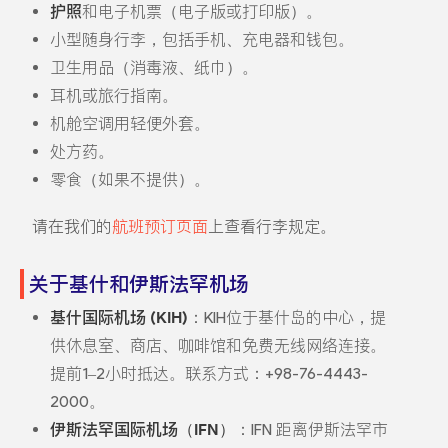
护照
和电子机票（电子版或打印版）。
小型随身行李，包括手机、充电器和钱包。
卫生用品（消毒液、纸巾）。
耳机或旅行指南。
机舱空调用轻便外套。
处方药。
零食（如果不提供）。
请在我们的
航班预订页面
上查看行李规定。
关于基什和伊斯法罕机场
基什国际机场 (KIH)
：KIH位于基什岛的中心，提
供休息室、商店、咖啡馆和免费无线网络连接。
提前1–2小时抵达。联系方式：+98-76-4443-
2000。
伊斯法罕国际机场（IFN）
：IFN 距离伊斯法罕市