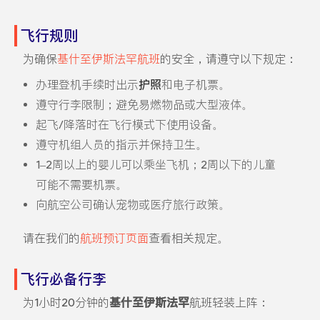
飞行规则
为确保
基什至伊斯法罕航班
的安全，请遵守以下规定：
办理登机手续时出示
护照
和电子机票。
遵守行李限制；避免易燃物品或大型液体。
起飞/降落时在飞行模式下使用设备。
遵守机组人员的指示并保持卫生。
1–2周以上的婴儿可以乘坐飞机；2周以下的儿童
可能不需要机票。
向航空公司确认宠物或医疗旅行政策。
请在我们的
航班预订页面
查看相关规定。
飞行必备行李
为1小时20分钟的
基什至伊斯法罕
航班轻装上阵：