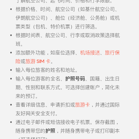
了解航空公司、起飞时间、价格和行李限额。
根据价格、时间、航空公司（如基什航空公司、
伊朗航空公司）、舱位（经济舱、公务舱）或机
票类型（包机、特价机票）进行筛选。
根据时间表、航空公司、行李或取消政策选择航
班。
添加额外功能，如座位选择、
机场接送
、
旅行保
险
或
旅游 SIM 卡
。
输入每位旅客的姓名和地址。
输入每位游客的全名、
护照号码
、国籍、出生日
期、性别和联系方式。可选择创建帐户，简化未
来的预订。
查看详细信息、申请折扣或
旅游卡
，并通过国际
友好网关安全支付。
通过电子邮件或短信接收电子机票。保存截图，
随身携带您的
护照
，并随身携带电子或打印副本