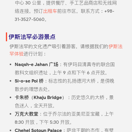
中心 30 公里，提供餐厅、手工艺品商店和无线网
络连接。预订
出租车
前往市区。联系方式：+98-
31-3527-5060。
伊斯法罕必游景点
伊斯法罕的文化遗产吸引着游客。请根据我们的
伊斯法
罕体验
进行计划：
Naqsh-e Jahan 广场
：有伊玛目清真寺的联合国
教科文组织遗址，上午 9 点和下午 6 点开放。
Si-o-se Pol 桥
：标志性的扎扬德河大桥，是傍晚
散步的理想去处。
卡朱桥（Khaju Bridge）
：历史悠久的大桥，景
色迷人，全天开放。
万克大教堂
：位于乔尔法的亚美尼亚宝藏，上午
8:30 开放，下午 5:30 开放。
Chehel Sotoun Palace
：萨非王朝的杰作，有壁