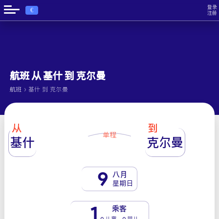
登录
€
注册
航班 从 基什 到 克尔曼
›
航班
基什 到 克尔曼
从
到
单程
基什
克尔曼
9
八月
星期日
1
乘客
0 儿童 - 0 婴儿