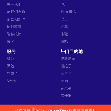
关于我们
酒店
与我们合作
机场 接送
条款和条件
巴士
退款政策
火车
隐私政策
体验
博客
渡轮
服务
热门目的地
签证
伊斯法罕
保险
设拉子
旅游卡
德黑兰
SIM卡
卡尚
克尔曼
盖什姆
©
版权所有
2026 |
OrientTrips™
保留所有权利