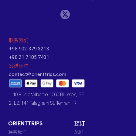
联系我们
+98 902 379 3213
+98 21 7105 7401
发送邮件
contact@orienttrips.com
1. 10 Rue d’Albanie, 1060 Brussels, BE
2. L2, 141 Taleghani St, Tehran, IR
ORIENTTRIPS
预订
联系我们
航班