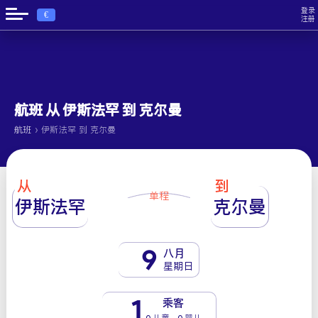
登录
€
注册
航班 从 伊斯法罕 到 克尔曼
›
航班
伊斯法罕 到 克尔曼
从
到
单程
伊斯法罕
克尔曼
9
八月
星期日
1
乘客
0 儿童 - 0 婴儿