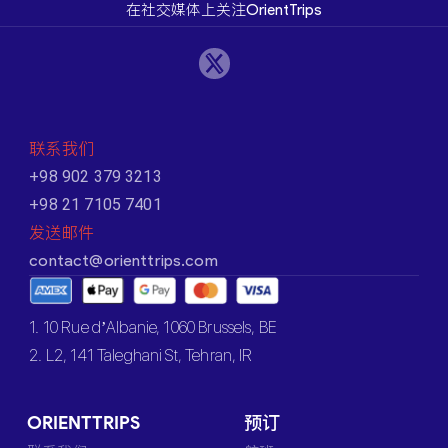
在社交媒体上关注OrientTrips
联系我们
+98 902 379 3213
+98 21 7105 7401
发送邮件
contact@orienttrips.com
1. 10 Rue d’Albanie, 1060 Brussels, BE
2. L2, 141 Taleghani St, Tehran, IR
ORIENTTRIPS
预订