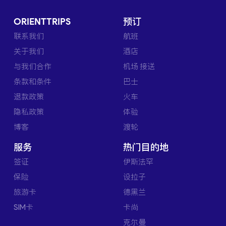
ORIENTTRIPS
预订
联系我们
航班
关于我们
酒店
与我们合作
机场 接送
条款和条件
巴士
退款政策
火车
隐私政策
体验
博客
渡轮
服务
热门目的地
签证
伊斯法罕
保险
设拉子
旅游卡
德黑兰
SIM卡
卡尚
克尔曼