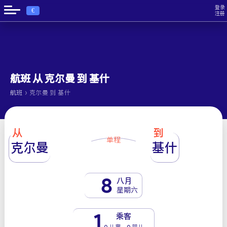
登录
€
注册
航班 从 克尔曼 到 基什
›
航班
克尔曼 到 基什
从
到
单程
克尔曼
基什
8
八月
星期六
1
乘客
0 儿童 - 0 婴儿