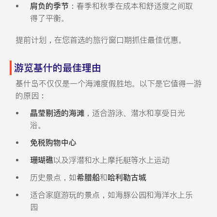
肩负的季节
：春季和秋季在成本和舒适度之间取
得了平衡。
提前计划，在您首选的旅行窗口期抓住最佳优惠。
游览基什的最佳理由
基什岛不仅仅是一个海滩度假胜地。以下是它值得一游
的原因：
晶莹剔透的海滩
，适合游泳、潜水和享受日光
浴。
免税购物中心
珊瑚礁
以及浮潜和水上摩托艇等水上运动
历史景点，如
希腊船
和
哈利勒古城
适合家庭游玩的景点，如海豚公园和海洋水上乐
园