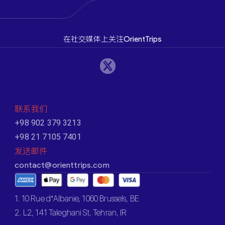
在社交媒体上关注OrientTrips
联系我们
+98 902 379 3213
+98 21 7105 7401
发送邮件
contact@orienttrips.com
1. 10 Rue d’Albanie, 1060 Brussels, BE
2. L2, 141 Taleghani St, Tehran, IR