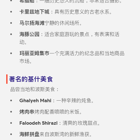
希腊船
：一艘历史悠久的沉船，非常适合摄影。
卡里兹地下城
：具有历史意义的古老水系。
马尔扬海滩
宁静的休闲场所。
海豚公园
：适合家庭游玩的景点，有表演和活
动。
玛丽亚姆集市
一个充满活力的纪念品和当地商品
市场。
著名的基什美食
品尝当地和波斯美食：
Ghalyeh Mahi
：一种辛辣的炖鱼。
烤肉串
烤肉配香喷喷的米饭。
Faloodeh Shirazi
：清爽的玫瑰甜点。
海鲜拼盘
来自波斯湾的新鲜渔获。