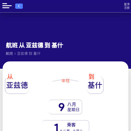
登录
€
注册
航班 从 亚兹德 到 基什
›
航班
亚兹德 到 基什
从
到
单程
亚兹德
基什
9
八月
星期日
1
乘客
0 儿童 - 0 婴儿