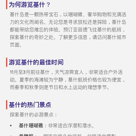
为何游览基什？
基什岛是一颗热带宝石，以珊瑚礁、奢华购物和充满活
力的文化而闻名。无论您是寻求放松还是探险，基什岛
都能带给您难忘的体验。预订亚兹德飞往基什的航班，
探索基什的奇妙之处。了解更多信息，请访问基什城市
页面。
游览基什的最佳时间
11月至3月前往基什，天气凉爽宜人，非常适合户外活
动。夏季的海滩较为宁静，基什航班价格也较为便宜，
而春季和秋季则是节日和水上运动的理想季节。
基什的热门景点
探索基什的必游景点：
基什珊瑚礁
：非常适合浮潜和潜水。