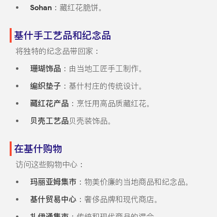
Sohan
：藏红花脆饼。
基什手工艺品和纪念品
将独特的纪念品带回家：
珊瑚饰品
：由当地工匠手工制作。
编织垫子
：基什村庄的传统设计。
藏红花产品
：烹饪用高品质藏红花。
贝壳工艺品
贝壳装饰品。
在基什购物
访问这些购物中心：
玛丽亚姆集市
：物美价廉的当地商品和纪念品。
基什贸易中心
：奢侈品牌和现代商店。
扎伊通集市
：传统和现代商品的混合。