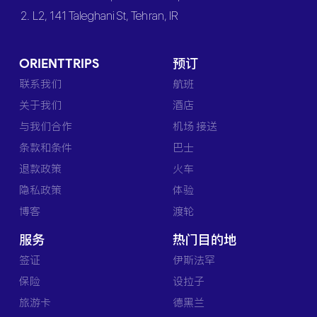
2. L2, 141 Taleghani St, Tehran, IR
ORIENTTRIPS
预订
联系我们
航班
关于我们
酒店
与我们合作
机场 接送
条款和条件
巴士
退款政策
火车
隐私政策
体验
博客
渡轮
服务
热门目的地
签证
伊斯法罕
保险
设拉子
旅游卡
德黑兰