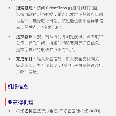
搜索航班
：访问 OrientTrips 的航班预订页面。
选择 "单程" 或 "往返"，输入出发地亚兹德和目的
地基什，选择旅行日期、航班舱位和乘客详细信
息，然后点击 "搜索航班"。
选择航班
：按价格从低到高浏览航班。查看航空
公司、起飞时间、持续时间和费用等详细信息。
选择您喜欢的航班并点击 "预订"。
完成预订
：输入乘客信息，进入安全支付网关，
完成购买。为方便起见，您的电子机票将通过电
子邮件发送。
机场信息
亚兹德机场
机场
名称
亚兹德沙希德-萨多吉国际机场 (AZD)