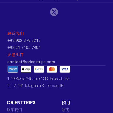
联系我们
+98 902 379 3213
+98 21 7105 7401
发送邮件
contact@orienttrips.com
1. 10 Rue d’Albanie, 1060 Brussels, BE
2. L2, 141 Taleghani St, Tehran, IR
ORIENTTRIPS
预订
联系我们
航班