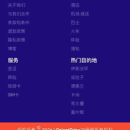
关于我们
酒店
与我们合作
机场 接送
条款和条件
巴士
退款政策
火车
隐私政策
体验
博客
渡轮
服务
热门目的地
签证
伊斯法罕
保险
设拉子
旅游卡
德黑兰
SIM卡
卡尚
克尔曼
盖什姆
©
版权所有
2026 |
OrientTrips™
保留所有权利