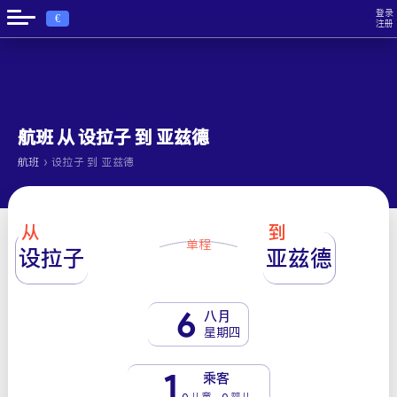
登录
€
注册
航班 从 设拉子 到 亚兹德
›
航班
设拉子 到 亚兹德
从
到
单程
设拉子
亚兹德
6
八月
星期四
1
乘客
0 儿童 - 0 婴儿