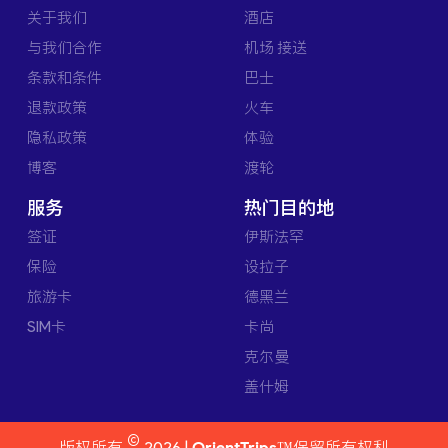
关于我们
酒店
与我们合作
机场 接送
条款和条件
巴士
退款政策
火车
隐私政策
体验
博客
渡轮
服务
热门目的地
签证
伊斯法罕
保险
设拉子
旅游卡
德黑兰
SIM卡
卡尚
克尔曼
盖什姆
©
版权所有
2026 |
OrientTrips™
保留所有权利