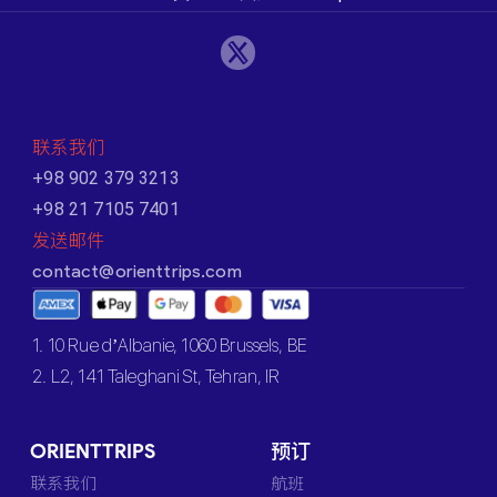
联系我们
+98 902 379 3213
+98 21 7105 7401
发送邮件
contact@orienttrips.com
1. 10 Rue d’Albanie, 1060 Brussels, BE
2. L2, 141 Taleghani St, Tehran, IR
ORIENTTRIPS
预订
联系我们
航班