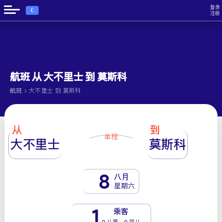
登录
€
注册
航班 从 大不里士 到 莫斯科
›
航班
大不里士 到 莫斯科
从
到
单程
大不里士
莫斯科
8
八月
星期六
1
乘客
0 儿童 - 0 婴儿